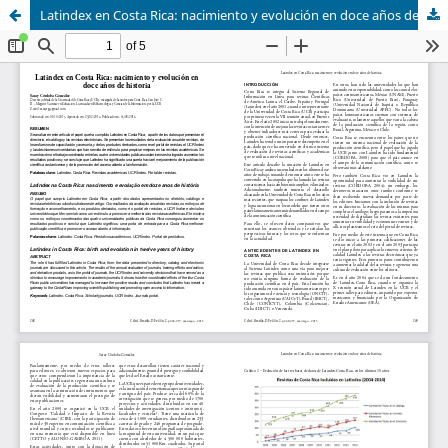
Latindex en Costa Rica: nacimiento y evolución en doce años de historia