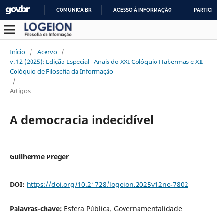
COMUNICA BR
ACESSO À INFORMAÇÃO
PARTICIP
IR
PARA
O
Início
/
Acervo
/
CONTEÚDO
v. 12 (2025): Edição Especial - Anais do XXI Colóquio Habermas e XII
Colóquio de Filosofia da Informação
/
Artigos
A democracia indecidível
Guilherme Preger
DOI:
https://doi.org/10.21728/logeion.2025v12ne-7802
Palavras-chave:
Esfera Pública. Governamentalidade