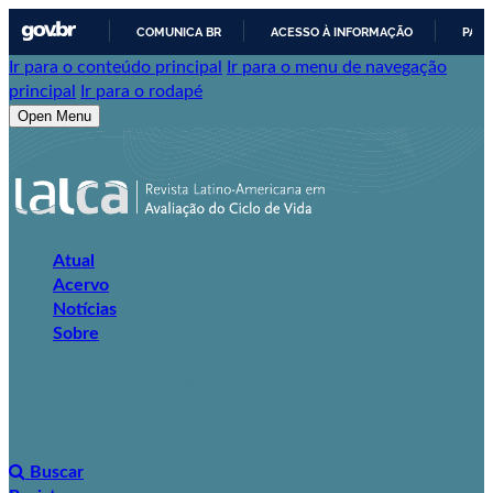
COMUNICA BR
ACESSO À INFORMAÇÃO
PART
Ir para o conteúdo principal
Ir para o menu de navegação
IR
principal
Ir para o rodapé
PARA
Open Menu
O
CONTEÚDO
Atual
Acervo
Notícias
Sobre
Sobre a Revista
Corpo Editorial
Declaração de Privacidade
Contato
Buscar