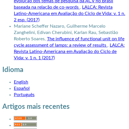
evolução dos temas de pesquisa da ACV no Brasil
baseada na relação de co-words
,
LALCA: Revista
Latino-Americana em Avaliação do Ciclo de Vida: v. 1 n.
2 esp. (2017)
Mariane Scheffer Nazaro, Guilherme Marcelo
Zanghelini, Edivan Cherubini, Karlan Rau, Sebastião
Roberto Soares,
The influence of functional unit on life
cycle assessment of lamps: a review of results
,
LALCA:
Revista Latino-Americana em Avaliação do Ciclo de
Vida: v. 1 n. 1 (2017)
Idioma
English
Español
Português
Artigos mais recentes