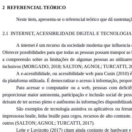
2 REFERENCIAL TEÓRICO
Neste item, apresenta-se o referencial teórico que dá sustenta
2.1 INTERNET, ACESSIBILIDADE DIGITAL E TECNOLOGIA
A internet é um recurso da sociedade moderna que influencia d
Oferecer possibilidades para que todas as pessoas possam transpor as b
a compreensão sobre as limitações de algumas pessoas ao utilizarem
inclusivos (MORGADO, 2018; SALTON; AGNOL; TURCATTI, 20
A e-acessibilidade, ou acessibilidade web para Cusin (2010) 
da plataforma utilizada. É democratizar o acesso à informação, propor
Para acessar o computador ou a web, pessoas com deficiênc
proporcionar maior autonomia, participação e inclusão social de pess
deixam de ter acesso pleno e autônomo às informações disponibiliz
São exemplos de tecnologia assistiva os aplicativos ou ferr
impressoras braile, linha braille para cegos, recursos de alto contraste
outros (SALTON; AGNOL; TURCATTI, 2017).
Leite e Luvizotto (2017) citam ainda conjunto de hardware e 