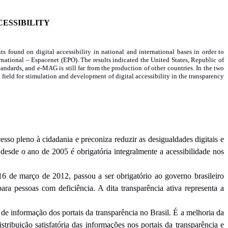
CESSIBILITY
ts found on digital accessibility in national and international bases in order to
ternational – Espacenet (EPO). The results indicated the United States, Republic of
tandards, and e-MAG is still far from the production of other countries. In the two
n field for stimulation and development of digital accessibility in the transparency
sso pleno à cidadania e preconiza reduzir as desigualdades digitais e
desde o ano de 2005 é obrigatória integralmente a acessibilidade nos
6 de março de 2012, passou a ser obrigatório ao governo brasileiro
ara pessoas com deficiência. A dita transparência ativa representa a
s de informação dos portais da transparência no Brasil. É a melhoria da
ibuição satisfatória das informações nos portais da transparência e