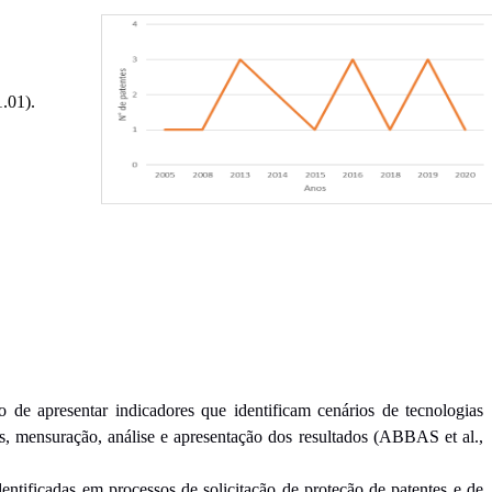
.01).
 de apresentar indicadores que identificam cenários de tecnologias
es, mensuração, análise e apresentação dos resultados (ABBAS et al.,
dentificadas em processos de solicitação de proteção de patentes e de