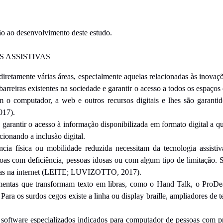
ção ao desenvolvimento deste estudo.
S ASSISTIVAS
iretamente várias áreas, especialmente aquelas relacionadas às inovaçõ
arreiras existentes na sociedade e garantir o acesso a todos os espaços 
 o computador, a web e outros recursos digitais e lhes são garantido
17).
é garantir o acesso à informação disponibilizada em formato digital a
cionando a inclusão digital.
ia física ou mobilidade reduzida necessitam da tecnologia assisti
oas com deficiência, pessoas idosas ou com algum tipo de limitação. Sem
adas na internet (LEITE; LUVIZOTTO, 2017).
amentas que transformam texto em libras, como o Hand Talk, o ProDeaf
. Para os surdos cegos existe a linha ou display braille, ampliadores de t
software especializados indicados para computador de pessoas com priv