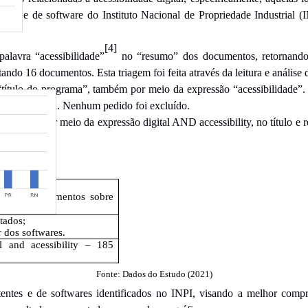
entes e de software do Instituto Nacional de Propriedade Industrial
[4]
palavra “acessibilidade”
no “resumo” dos documentos, retornando 
tando 16 documentos. Esta triagem foi feita através da leitura e análise 
“título do programa”, também por meio da expressão “acessibilidade”. F
ilidade digital. Nenhum pedido foi excluído.
EspaceNet, por meio da expressão digital AND accessibility, no título
resultados
ntificar documentos sobre
ltados;
r dos softwares.
l and acessibility – 185
Fonte: Dados do Estudo (2021)
atentes e de softwares identificados no INPI, visando a melhor comp