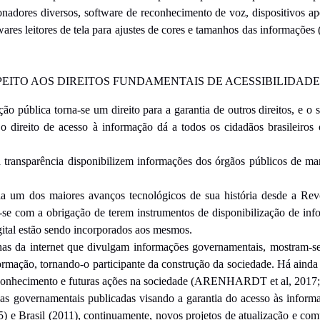
cionadores diversos, software de reconhecimento de voz, dispositivos
wares leitores de tela para ajustes de cores e tamanhos das informações (
PEITO AOS DIREITOS FUNDAMENTAIS DE ACESSIBILIDADE
o pública torna-se um direito para a garantia de outros direitos, e o
o direito de acesso à informação dá a todos os cidadãos brasileiros
a transparência disponibilizem informações dos órgãos públicos de man
a um dos maiores avanços tecnológicos de sua história desde a Revol
-se com a obrigação de terem instrumentos de disponibilização de info
digital estão sendo incorporados aos mesmos.
nas da internet que divulgam informações governamentais, mostram-se 
ormação, tornando-o participante da construção da sociedade. Há ainda o
 em conhecimento e futuras ações na sociedade (ARENHARDT et a
vas governamentais publicadas visando a garantia do acesso às informa
5) e Brasil (2011), continuamente, novos projetos de atualização e co