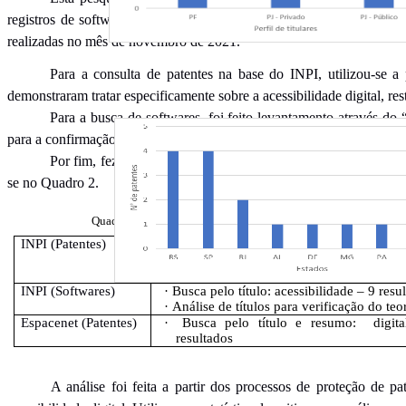
registros de softwares. Foram consultadas as bases de dados de pat
realizadas no mês de novembro de 2021.
Para a consulta de patentes na base do INPI, utilizou-se a 
demonstraram tratar especificamente sobre a acessibilidade digital, res
Para a busca de softwares, foi feito levantamento através do 
para a confirmação de que os processos referiam-se, de fato, à acessib
Por fim, fez-se uma busca de patentes na base internacional 
se no Quadro 2.
Quadro 2 – Refinamento de Resultados
INPI (Patentes)
·
Busca pelo resumo: acessibilidade – 309 
·
Leitura de títulos e resumos para ide
“acessibilidade digital” – 16 resultados.
INPI (Softwares)
·
Busca pelo título: acessibilidade – 9 resu
·
Análise de títulos para verificação do teo
Espacenet (Patentes)
·
Busca pelo título e resumo: digita
resultados
A análise foi feita a partir dos processos de proteção de p