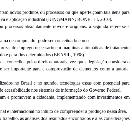
ntam novos produtos ou processos ou que aperfeiçoam tais itens para
nventiva e aplicação industrial (JUNGMANN; BONETTI, 2010).
u processos absolutamente novos e originais, a segunda refere-se a
grama de computador pode ser conceituado como
tureza, de emprego necessário em máquinas automáticas de tratamento
 modo e para fins determinados (BRASIL, 1998)
la concedida pelos direitos autorais, vez que a legislação considera o
 de ser importante para a comprovação de elementos como a autoria.
ilizados no Brasil e no mundo, tecnologias essas com potencial para
s de acessibilidade nos sistemas de informação do Governo Federal.
peitam e promovem a cidadania, implementando com investimentos em
onal e internacional no intuito de compreender a produção nessa área.
o trabalho, as análises dos resultados encontrados e a as considerações