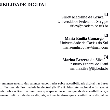
IBILIDADE DIGITAL
[1]
Sirley Maclaine da Graça
Universidade Federal de Sergipe
sirley@academico.ufs.br
[2]
Maria Emilia Camargo
Universidade de Caxias do Sul
mariaemiliappga@gmail.com
[3]
Marina Bezerra da Silva
Instituto Federal do Piauí
marina.silva@ifpi.edu.br
ar um mapeamento das patentes encontradas sobre acessibilidade digital nas bases
to Nacional da Propriedade Intelectual (INPI) e âmbito internacional – Espacenet
s. Sobre o Brasil, observou-se que apesar das normas gerais de acessibilidade, e
mento elétrico de dados digitais, evidenciando-se que acessibilidade digital no