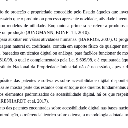
ário de proteção e propriedade concedido pelo Estado àqueles que inve
 necessário que o produto ou processo apresente novidade, atividade i
ou modelos de utilidade. Enquanto a primeira se refere a produtos o
lidade ou produção (JUNGMANN; BONETTI, 2010).
 para auxiliar em várias atividades humanas. (BARROS, 2007). O pro
uagem natural ou codificada, contida em suporte físico de qualquer na
s, baseados em técnica digital ou análoga, para fazê-los funcionar de
9.610/98, o qual é complementado pela Lei 9.609/98, e é equiparada àque
tituto Nacional da Propriedade Industrial não é necessário, apesar
ósitos das patentes e softwares sobre acessibilidade digital disponib
quisa se mostra parte dos estudos com enfoque nos direitos fundamentai
aos elementos padronizados de acessibilidade digital, há os que res
al (ARENHARDT et al, 2017).
o das patentes encontradas sobre acessibilidade digital nas bases naci
 introdução, o referencial teórico sobre o tema, a metodologia adotada n