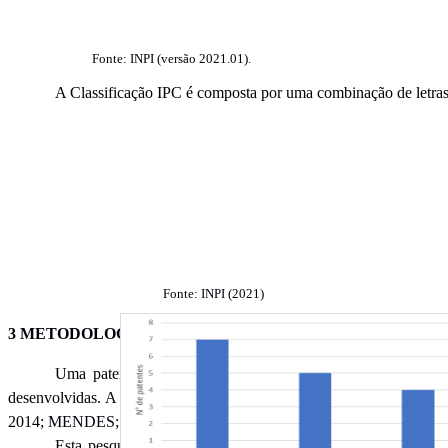
Fonte: INPI (versão 2021.01).
A Classificação IPC é composta por uma combinação de letra
Fonte: INPI (2021)
3 METODOLOGIA
Uma patentometria caracteriza-se como estudo métrico da in
desenvolvidas. A análise de patentes envolve várias etapas: definiç
2014;
MENDES; MELO, 2017; NASCIMENTO, 2020).
Esta pesquisa foi realizada através do mapeamento das tecnolo