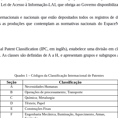
 Lei de Acesso à Informação-LAI, que obriga ao Governo disponibilizar 
nacionais e nacionais que estão depositados todos os registros de des
dos as produções que contemplam as normativas nacionais do EspaceNe
al Patent Classification (IPC, em inglês), estabelece uma divisão em cl
o. As classes são definidas de A a H, e apresentam grupos e subgrup
.
Quadro 1 – Códigos da Classificação Internacional de Patentes
Seção
Classificação
A
Necessidades Humanas
B
Operações de processamento; Transporte
C
Química; Metalurgia
D
Têxteis; Papel
E
Construções Fixas
F
Engenharia Mecânica, Iluminação, Aquecimento, Armas,