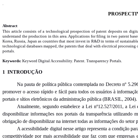
.
PROSPECTIV
Abstract
This article consists of a technological prospection of patent deposits on digit
understand the production in this area. Applications for filing in two patent base
Korea, Russia, Japan as countries that most invest in R&D in terms of sustainable 
technological databases mapped, the patents that deal with electrical processing of
portals.
Keywords:
Keyword Digital Accessibility. Patent.
Transparency Portals.
1 INTRODUÇÃO
Na pauta de política pública contemplada no Decreto nº 5.296/
promover o acesso rápido e fácil para todos os usuários à informaçã
portais e sítios eletrônicos da administração pública (BRASIL, 2004).
Atualmente, segundo estabelece a Lei nº12.527/2011, a Lei 
disponibilizar informações nos portais da transparência utilizando 
obrigação de disponibilizar na internet todas as informações do seto
A acessibilidade digital nesse artigo representa a condição pa
competitividade por mais acessibilidade que faz com que empresas e