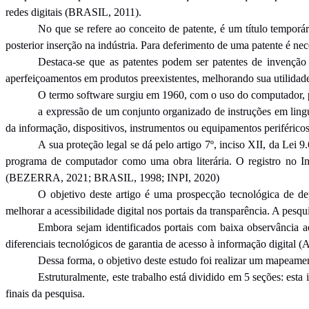
redes digitais (BRASIL, 2011).
No que se refere ao conceito de patente, é um título tempor
posterior inserção na indústria. Para deferimento de uma patente é
Destaca-se que as patentes podem ser patentes de invenção 
aperfeiçoamentos em produtos preexistentes, melhorando sua uti
O termo software surgiu em 1960, com o uso do computador,
a expressão de um conjunto organizado de instruções em ling
da informação, dispositivos, instrumentos ou equipamentos periférico
A sua proteção legal se dá pelo artigo 7º, inciso XII, da Lei 
programa de computador como uma obra literária. O registro no Ins
(BEZERRA, 2021; BRASIL, 1998; INPI, 2020)
O objetivo deste artigo é uma prospecção tecnológica de dep
melhorar a acessibilidade digital nos portais da transparência. A pes
Embora sejam identificados portais com baixa observância 
diferenciais tecnológicos de garantia de acesso à informação digit
Dessa forma, o objetivo deste estudo foi realizar um mapeament
Estruturalmente, este trabalho está dividido em 5 seções: esta
finais da pesquisa.