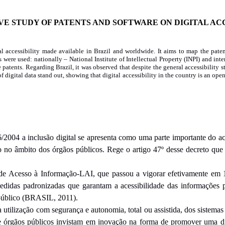
E STUDY OF PATENTS AND SOFTWARE ON DIGITAL AC
al accessibility made available in Brazil and worldwide. It aims to map the paten
s were used: nationally – National Institute of Intellectual Property (INPI) and in
patents. Regarding Brazil, it was observed that despite the general accessibility s
 digital data stand out, showing that digital accessibility in the country is an ope
2004 a inclusão digital se apresenta como uma parte importante do ace
o no âmbito dos órgãos públicos. Rege o artigo 47º desse decreto que 
de Acesso à Informação-LAI, que passou a vigorar efetivamente em 1
medidas padronizadas que garantam a acessibilidade das informações p
r público (BRASIL, 2011).
ra utilização com segurança e autonomia, total ou assistida, dos sistema
 órgãos públicos invistam em inovação na forma de promover uma distr