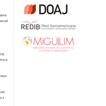
ative
ercial
tal,
troca
 seus
cial
a a