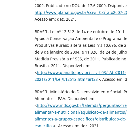
2009. Publicado no DOU de 17.6.2009. Dsiponíve
http://www.planalto.gov.br/ccivil_03/_ato2007-
Acesso em: dez. 2021.
BRASIL. Lei nº 12.512 de 14 de outubro de 2011.
Apoio à Conservação Ambiental e o Programa de
Produtivas Rurais; altera as Leis nºs 10.696, de 
de 9 de janeiro de 2004, e 11.326, de 24 de julh
Medida Provisória nº 535, de 2011. Publicado n
Brasília, 2011. Disponível em:
<
http://www.planalto.gov.br/ccivil_03/_Ato2011-
2021/2011/Lei/L12512.htm#art33
>. Acesso em: d
BRASIL. Ministério do Desenvolvimento Social. 
Alimentos – PAA. Disponível em:
<
http://www.mds.gov.br/falemds/perguntas-fr
alimentar-e-nutricional/aquisicao-de-alimentos/
alimentos-a-grupos-especificos/distribuicao-de
especifico
>. Acesso em: dez. 2021.