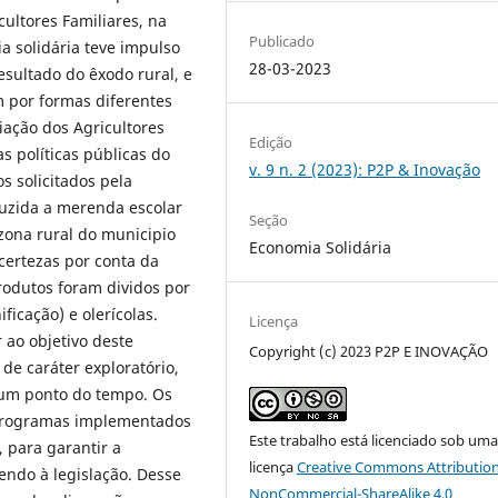
ultores Familiares, na
Publicado
a solidária teve impulso
28-03-2023
sultado do êxodo rural, e
 por formas diferentes
iação dos Agricultores
Edição
s políticas públicas do
v. 9 n. 2 (2023): P2P & Inovação
s solicitados pela
duzida a merenda escolar
Seção
zona rural do municipio
Economia Solidária
certezas por conta da
odutos foram dividos por
ficação) e olerícolas.
Licença
ao objetivo deste
Copyright (c) 2023 P2P E INOVAÇÃO
 de caráter exploratório,
um ponto do tempo. Os
 programas implementados
Este trabalho está licenciado sob um
, para garantir a
licença
Creative Commons Attribution
ndo à legislação. Desse
NonCommercial-ShareAlike 4.0