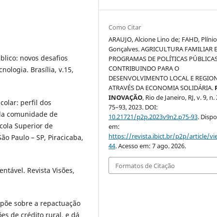
Como Citar
ARAUJO, Alcione Lino de; FAHD, Plíni
Gonçalves. AGRICULTURA FAMILIAR 
blico: novos desafios
PROGRAMAS DE POLÍTICAS PÚBLICA
CONTRIBUINDO PARA O
ologia. Brasília, v.15,
DESENVOLVIMENTO LOCAL E REGIO
ATRAVÉS DA ECONOMIA SOLIDÁRIA.
INOVAÇÃO
, Rio de Janeiro, RJ, v. 9, n. 
olar: perfil dos
75–93, 2023. DOI:
 da comunidade de
10.21721/p2p.2023v9n2.p75-93
. Dispo
scola Superior de
em:
https://revista.ibict.br/p2p/article/v
ão Paulo – SP, Piracicaba,
44
. Acesso em: 7 ago. 2026.
Formatos de Citação
ntável. Revista Visões,
ispõe sobre a repactuação
s de crédito rural, e dá