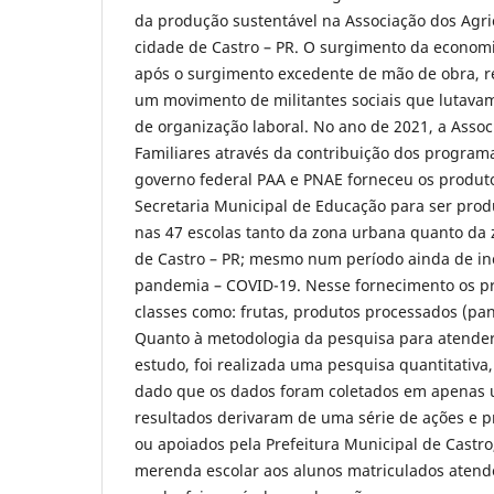
da produção sustentável na Associação dos Agric
cidade de Castro – PR. O surgimento da economi
após o surgimento excedente de mão de obra, re
um movimento de militantes sociais que lutavam
de organização laboral. No ano de 2021, a Assoc
Familiares através da contribuição dos programa
governo federal PAA e PNAE forneceu os produto
Secretaria Municipal de Educação para ser pro
nas 47 escolas tanto da zona urbana quanto da 
de Castro – PR; mesmo num período ainda de in
pandemia – COVID-19. Nesse fornecimento os pr
classes como: frutas, produtos processados (pani
Quanto à metodologia da pesquisa para atender 
estudo, foi realizada uma pesquisa quantitativa,
dado que os dados foram coletados em apenas 
resultados derivaram de uma série de ações e
ou apoiados pela Prefeitura Municipal de Castro
merenda escolar aos alunos matriculados atende