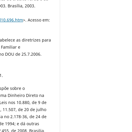
3. Brasília, 2003.
/l10.696.htm
>. Acesso em:
tabelece as diretrizes para
 Familiar e
no DOU de 25.7.2006.
1.
ispõe sobre o
ama Dinheiro Direto na
Leis nos 10.880, de 9 de
, 11.507, de 20 de julho
ia no 2.178-36, de 24 de
de 1994; e dá outras
455, de 2008. Brasilia,