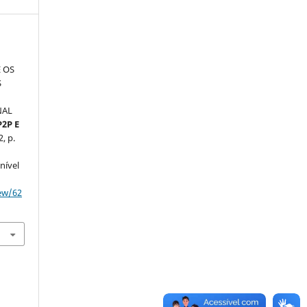
o
E OS
S
NAL
P2P E
2, p.
nível
iew/62