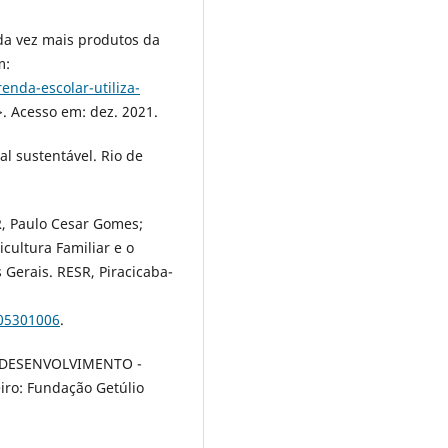
ada vez mais produtos da
m:
nda-escolar-utiliza-
>. Acesso em: dez. 2021.
l sustentável. Rio de
, Paulo Cesar Gomes;
cultura Familiar e o
erais. RESR, Piracicaba-
005301006
.
DESENVOLVIMENTO -
iro: Fundação Getúlio