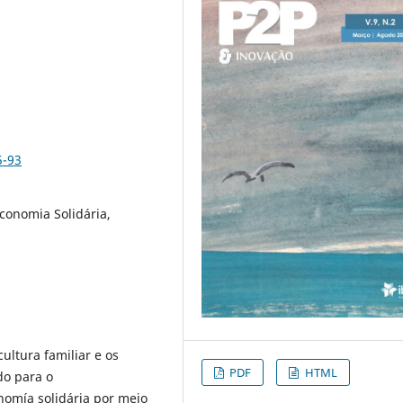
5-93
conomia Solidária,
ultura familiar e os
PDF
HTML
do para o
nomía solidária por meio