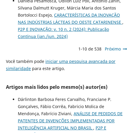
Daniela Pesamosca, Odilon Luiz Poli, Antonio Zanin,
Silvana Dalmutt Kruger, Márcia Maria dos Santos
Bortolocci Espejo,
CARACTERÍSTICAS DA INOVAÇÃO
NAS INDÚSTRIAS LÁCTEAS DO OESTE CATARINENSE
,
P2P E INOVAÇÃO: v. 10 n. 2 (2024): Publicação
Contínua (jan./jun. 2024)
1-10 de 538
Próximo
Você também pode
iniciar uma pesquisa avançada por
similaridade
para este artigo.
Artigos mais lidos pelo mesmo(s) autor(es)
Dárlinton Barbosa Feres Carvalho, Franciane P.
Gonçalves, Fábio Corrêa, Fabricio Molica de
Mendonça, Fabrício Ziviani,
ANÁLISE DE PEDIDOS DE
PATENTES DE INVENÇÕES IMPLEMENTADAS POR
INTELIGÊNCIA ARTIFICIAL NO BRASIL
,
P2P E