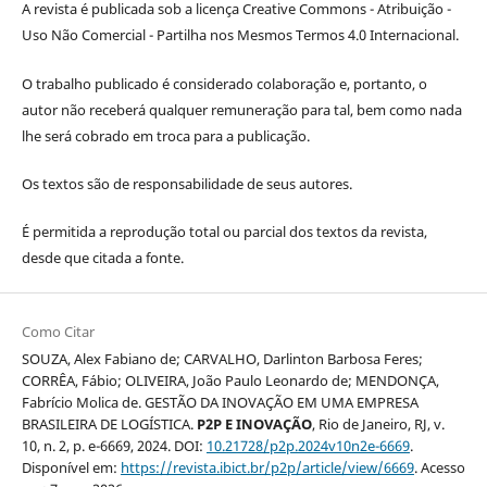
A revista é publicada sob a licença Creative Commons - Atribuição -
Uso Não Comercial - Partilha nos Mesmos Termos 4.0 Internacional.
O trabalho publicado é considerado colaboração e, portanto, o
autor não receberá qualquer remuneração para tal, bem como nada
lhe será cobrado em troca para a publicação.
Os textos são de responsabilidade de seus autores.
É permitida a reprodução total ou parcial dos textos da revista,
desde que citada a fonte.
Como Citar
SOUZA, Alex Fabiano de; CARVALHO, Darlinton Barbosa Feres;
CORRÊA, Fábio; OLIVEIRA, João Paulo Leonardo de; MENDONÇA,
Fabrício Molica de. GESTÃO DA INOVAÇÃO EM UMA EMPRESA
BRASILEIRA DE LOGÍSTICA.
P2P E INOVAÇÃO
, Rio de Janeiro, RJ, v.
10, n. 2, p. e-6669, 2024. DOI:
10.21728/p2p.2024v10n2e-6669
.
Disponível em:
https://revista.ibict.br/p2p/article/view/6669
. Acesso