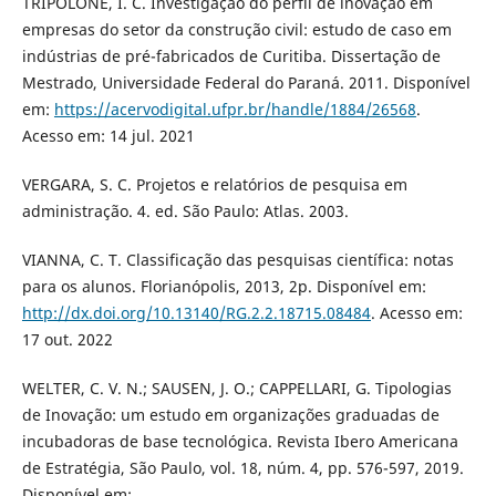
TRIPOLONE, I. C. Investigação do perfil de inovação em
empresas do setor da construção civil: estudo de caso em
indústrias de pré-fabricados de Curitiba. Dissertação de
Mestrado, Universidade Federal do Paraná. 2011. Disponível
em:
https://acervodigital.ufpr.br/handle/1884/26568
.
Acesso em: 14 jul. 2021
VERGARA, S. C. Projetos e relatórios de pesquisa em
administração. 4. ed. São Paulo: Atlas. 2003.
VIANNA, C. T. Classificação das pesquisas científica: notas
para os alunos. Florianópolis, 2013, 2p. Disponível em:
http://dx.doi.org/10.13140/RG.2.2.18715.08484
. Acesso em:
17 out. 2022
WELTER, C. V. N.; SAUSEN, J. O.; CAPPELLARI, G. Tipologias
de Inovação: um estudo em organizações graduadas de
incubadoras de base tecnológica. Revista Ibero Americana
de Estratégia, São Paulo, vol. 18, núm. 4, pp. 576-597, 2019.
Disponível em: