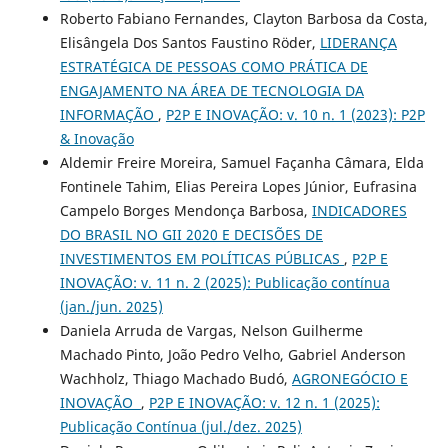
Roberto Fabiano Fernandes, Clayton Barbosa da Costa,
Elisângela Dos Santos Faustino Röder,
LIDERANÇA
ESTRATÉGICA DE PESSOAS COMO PRÁTICA DE
ENGAJAMENTO NA ÁREA DE TECNOLOGIA DA
INFORMAÇÃO
,
P2P E INOVAÇÃO: v. 10 n. 1 (2023): P2P
& Inovação
Aldemir Freire Moreira, Samuel Façanha Câmara, Elda
Fontinele Tahim, Elias Pereira Lopes Júnior, Eufrasina
Campelo Borges Mendonça Barbosa,
INDICADORES
DO BRASIL NO GII 2020 E DECISÕES DE
INVESTIMENTOS EM POLÍTICAS PÚBLICAS
,
P2P E
INOVAÇÃO: v. 11 n. 2 (2025): Publicação contínua
(jan./jun. 2025)
Daniela Arruda de Vargas, Nelson Guilherme
Machado Pinto, João Pedro Velho, Gabriel Anderson
Wachholz, Thiago Machado Budó,
AGRONEGÓCIO E
INOVAÇÃO
,
P2P E INOVAÇÃO: v. 12 n. 1 (2025):
Publicação Contínua (jul./dez. 2025)