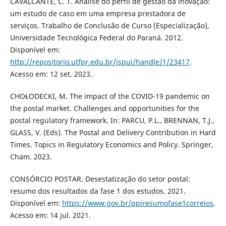
CAVALCANTE, C. T. Análise do perfil de gestão da inovação:
um estudo de caso em uma empresa prestadora de
serviços. Trabalho de Conclusão de Curso (Especialização),
Universidade Tecnológica Federal do Paraná. 2012.
Disponível em:
http://repositorio.utfpr.edu.br/jspui/handle/1/23417
.
Acesso em: 12 set. 2023.
CHOŁODECKI, M. The impact of the COVID-19 pandemic on
the postal market. Challenges and opportunities for the
postal regulatory framework. In: PARCU, P.L., BRENNAN, T.J.,
GLASS, V. (Eds). The Postal and Delivery Contribution in Hard
Times. Topics in Regulatory Economics and Policy. Springer,
Cham. 2023.
CONSÓRCIO POSTAR. Desestatização do setor postal:
resumo dos resultados da fase 1 dos estudos. 2021.
Disponível em:
https://www.gov.br/ppiresumofase1correios
.
Acesso em: 14 jul. 2021.