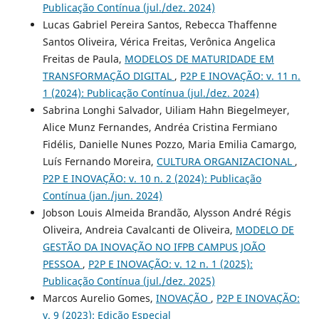
Publicação Contínua (jul./dez. 2024)
Lucas Gabriel Pereira Santos, Rebecca Thaffenne
Santos Oliveira, Vérica Freitas, Verônica Angelica
Freitas de Paula,
MODELOS DE MATURIDADE EM
TRANSFORMAÇÃO DIGITAL
,
P2P E INOVAÇÃO: v. 11 n.
1 (2024): Publicação Contínua (jul./dez. 2024)
Sabrina Longhi Salvador, Uiliam Hahn Biegelmeyer,
Alice Munz Fernandes, Andréa Cristina Fermiano
Fidélis, Danielle Nunes Pozzo, Maria Emilia Camargo,
Luís Fernando Moreira,
CULTURA ORGANIZACIONAL
,
P2P E INOVAÇÃO: v. 10 n. 2 (2024): Publicação
Contínua (jan./jun. 2024)
Jobson Louis Almeida Brandão, Alysson André Régis
Oliveira, Andreia Cavalcanti de Oliveira,
MODELO DE
GESTÃO DA INOVAÇÃO NO IFPB CAMPUS JOÃO
PESSOA
,
P2P E INOVAÇÃO: v. 12 n. 1 (2025):
Publicação Contínua (jul./dez. 2025)
Marcos Aurelio Gomes,
INOVAÇÃO
,
P2P E INOVAÇÃO:
v. 9 (2023): Edição Especial