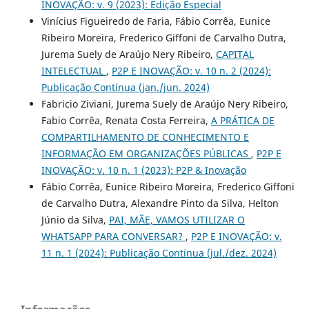
INOVAÇÃO: v. 9 (2023): Edição Especial
Vinícius Figueiredo de Faria, Fábio Corrêa, Eunice
Ribeiro Moreira, Frederico Giffoni de Carvalho Dutra,
Jurema Suely de Araújo Nery Ribeiro,
CAPITAL
INTELECTUAL
,
P2P E INOVAÇÃO: v. 10 n. 2 (2024):
Publicação Contínua (jan./jun. 2024)
Fabricio Ziviani, Jurema Suely de Araújo Nery Ribeiro,
Fabio Corrêa, Renata Costa Ferreira,
A PRÁTICA DE
COMPARTILHAMENTO DE CONHECIMENTO E
INFORMAÇÃO EM ORGANIZAÇÕES PÚBLICAS
,
P2P E
INOVAÇÃO: v. 10 n. 1 (2023): P2P & Inovação
Fábio Corrêa, Eunice Ribeiro Moreira, Frederico Giffoni
de Carvalho Dutra, Alexandre Pinto da Silva, Helton
Júnio da Silva,
PAI, MÃE, VAMOS UTILIZAR O
WHATSAPP PARA CONVERSAR?
,
P2P E INOVAÇÃO: v.
11 n. 1 (2024): Publicação Contínua (jul./dez. 2024)