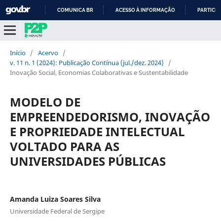
COMUNICA BR
ACESSO À INFORMAÇÃO
PARTICIP
IR
PARA
O
Início
/
Acervo
/
CONTEÚDO
v. 11 n. 1 (2024): Publicação Contínua (jul./dez. 2024)
/
Inovação Social, Economias Colaborativas e Sustentabilidade
MODELO DE
EMPREENDEDORISMO, INOVAÇÃO
E PROPRIEDADE INTELECTUAL
VOLTADO PARA AS
UNIVERSIDADES PÚBLICAS
Amanda Luiza Soares Silva
Universidade Federal de Sergipe