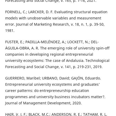
Forecasting and Social Change, v. 165, p. 1-16, 2021.
FORNELL, C.; LARCKER, D. F. Evaluating structural equation
models with unobservable variables and measurement
error. Journal of Marketing Research, v. 18, n. 1, p. 39-50,
1981.
FUSTER, E.; PADILLA-MELÉNDEZ, A.; LOCKETT, N.; DEL-
ÁGUILA-OBRA, A. R. The emerging role of university spin-off
companies in developing regional entrepreneurial
university ecosystems: The case of Andalusia. Technological
Forecasting and Social Change, v. 141, p. 219-231, 2019.
GUERRERO, Maribel; URBANO, David; GAJÓN, Eduardo.
Entrepreneurial university ecosystems and graduates'
career patterns: do entrepreneurship education
programmes and university business incubators matter?.
Journal of Management Development, 2020.
HAIR, Jr. J. F.; BLACK, M.C.; ANDERSON, R. E.; TATHAM, R. L.