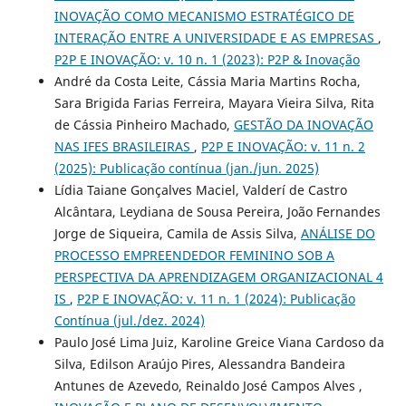
INOVAÇÃO COMO MECANISMO ESTRATÉGICO DE
INTERAÇÃO ENTRE A UNIVERSIDADE E AS EMPRESAS
,
P2P E INOVAÇÃO: v. 10 n. 1 (2023): P2P & Inovação
André da Costa Leite, Cássia Maria Martins Rocha,
Sara Brigida Farias Ferreira, Mayara Vieira Silva, Rita
de Cássia Pinheiro Machado,
GESTÃO DA INOVAÇÃO
NAS IFES BRASILEIRAS
,
P2P E INOVAÇÃO: v. 11 n. 2
(2025): Publicação contínua (jan./jun. 2025)
Lídia Taiane Gonçalves Maciel, Valderí de Castro
Alcântara, Leydiana de Sousa Pereira, João Fernandes
Jorge de Siqueira, Camila de Assis Silva,
ANÁLISE DO
PROCESSO EMPREENDEDOR FEMININO SOB A
PERSPECTIVA DA APRENDIZAGEM ORGANIZACIONAL 4
IS
,
P2P E INOVAÇÃO: v. 11 n. 1 (2024): Publicação
Contínua (jul./dez. 2024)
Paulo José Lima Juiz, Karoline Greice Viana Cardoso da
Silva, Edilson Araújo Pires, Alessandra Bandeira
Antunes de Azevedo, Reinaldo José Campos Alves ,