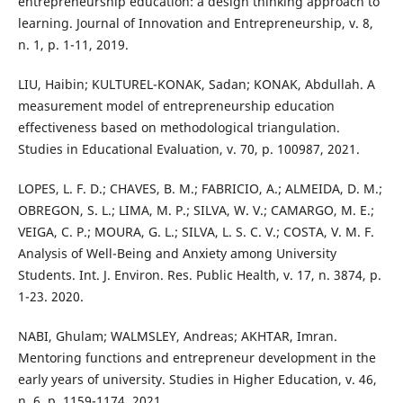
entrepreneurship education: a design thinking approach to
learning. Journal of Innovation and Entrepreneurship, v. 8,
n. 1, p. 1-11, 2019.
LIU, Haibin; KULTUREL-KONAK, Sadan; KONAK, Abdullah. A
measurement model of entrepreneurship education
effectiveness based on methodological triangulation.
Studies in Educational Evaluation, v. 70, p. 100987, 2021.
LOPES, L. F. D.; CHAVES, B. M.; FABRICIO, A.; ALMEIDA, D. M.;
OBREGON, S. L.; LIMA, M. P.; SILVA, W. V.; CAMARGO, M. E.;
VEIGA, C. P.; MOURA, G. L.; SILVA, L. S. C. V.; COSTA, V. M. F.
Analysis of Well-Being and Anxiety among University
Students. Int. J. Environ. Res. Public Health, v. 17, n. 3874, p.
1-23. 2020.
NABI, Ghulam; WALMSLEY, Andreas; AKHTAR, Imran.
Mentoring functions and entrepreneur development in the
early years of university. Studies in Higher Education, v. 46,
n. 6, p. 1159-1174, 2021.