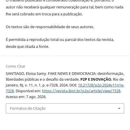
O trabalho publicado é considerado colaboração e, portanto, o
autor não receberá qualquer remuneração para tal, bem como nada
lhe será cobrado em troca para a publicação.
Os textos são de responsabilidade de seus autores.
É permitida a reprodução total ou parcial dos textos da revista,
desde que citada a fonte.
Como Citar
SANTIAGO, Eloisa Samy. FAKE NEWS E DEMOCRACIA: desinformação,
liberdades públicas e o desafio da verdade.
P2P E INOVAÇÃO
, Rio de
Janeiro, RJ, v. 11, n. 1, p. e-7328, 2024. DOI:
10.21728/p2p.2024v11n1e-
7328
. Disponível em:
https://revista.ibict.br/p2p/article/view/7328
.
Acesso em: 7 ago. 2026.
Formatos de Citação