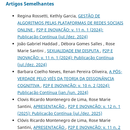
Artigos Semelhantes
Regina Rossetti, Kethly Garcia,
GESTÃO DE
ALGORITMOS PELAS PLATAFORMAS DE REDES SOCIAIS
ONLINE
,
P2P E INOVAÇÃO: v. 11 n. 1 (2024):
Publicação Contínua (jul./dez. 2024)
João Gabriel Haddad , Débora Gomes Salles , Rose
Marie Santini ,
SEXUALIDADE EM DISPUTA
,
P2P E
INOVAÇÃO: v. 11 n. 1 (2024): Publicação Contínua
(jul./dez. 2024)
Barbara Coelho Neves, Renan Pereira Oliveira,
A PÓS-
VERDADE PELO VIÉS DA TEORIA DA DISSONÂNCIA
COGNITIVA
,
P2P E INOVAÇÃO: v. 10 n. 2 (2024):
Publicação Contínua (jan./jun. 2024)
Clovis Ricardo Montenegro de Lima, Rose Marie
Santini,
APRESENTAÇÃO
,
P2P E INOVAÇÃO: v. 12 n. 1
(2025): Publicação Contínua (jul./dez. 2025)
Clóvis Ricardo Montenegro de Lima, Rose Marie
Santini,
APRESENTAÇÃO
,
P2P E INOVAÇÃO: v. 11 n. 2