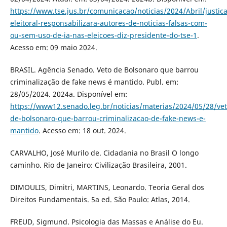
https://www.tse.jus.br/comunicacao/noticias/2024/Abril/justica
eleitoral-responsabilizara-autores-de-noticias-falsas-com-
ou-sem-uso-de-ia-nas-eleicoes-diz-presidente-do-tse-1
.
Acesso em: 09 maio 2024.
BRASIL. Agência Senado. Veto de Bolsonaro que barrou
criminalização de fake news é mantido. Publ. em:
28/05/2024. 2024a. Disponível em:
https://www12.senado.leg.br/noticias/materias/2024/05/28/vet
de-bolsonaro-que-barrou-criminalizacao-de-fake-news-e-
mantido
. Acesso em: 18 out. 2024.
CARVALHO, José Murilo de. Cidadania no Brasil O longo
caminho. Rio de Janeiro: Civilização Brasileira, 2001.
DIMOULIS, Dimitri, MARTINS, Leonardo. Teoria Geral dos
Direitos Fundamentais. 5a ed. São Paulo: Atlas, 2014.
FREUD, Sigmund. Psicologia das Massas e Análise do Eu.