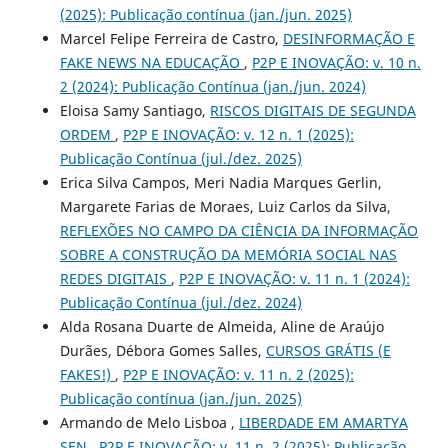
(2025): Publicação contínua (jan./jun. 2025)
Marcel Felipe Ferreira de Castro,
DESINFORMAÇÃO E
FAKE NEWS NA EDUCAÇÃO
,
P2P E INOVAÇÃO: v. 10 n.
2 (2024): Publicação Contínua (jan./jun. 2024)
Eloisa Samy Santiago,
RISCOS DIGITAIS DE SEGUNDA
ORDEM
,
P2P E INOVAÇÃO: v. 12 n. 1 (2025):
Publicação Contínua (jul./dez. 2025)
Erica Silva Campos, Meri Nadia Marques Gerlin,
Margarete Farias de Moraes, Luiz Carlos da Silva,
REFLEXÕES NO CAMPO DA CIÊNCIA DA INFORMAÇÃO
SOBRE A CONSTRUÇÃO DA MEMÓRIA SOCIAL NAS
REDES DIGITAIS
,
P2P E INOVAÇÃO: v. 11 n. 1 (2024):
Publicação Contínua (jul./dez. 2024)
Alda Rosana Duarte de Almeida, Aline de Araújo
Durães, Débora Gomes Salles,
CURSOS GRÁTIS (E
FAKES!)
,
P2P E INOVAÇÃO: v. 11 n. 2 (2025):
Publicação contínua (jan./jun. 2025)
Armando de Melo Lisboa ,
LIBERDADE EM AMARTYA
SEN
,
P2P E INOVAÇÃO: v. 11 n. 2 (2025): Publicação