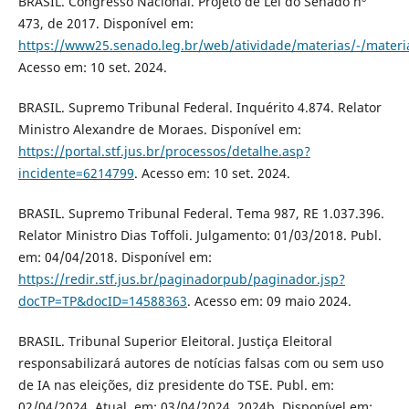
BRASIL. Congresso Nacional. Projeto de Lei do Senado nº
473, de 2017. Disponível em:
https://www25.senado.leg.br/web/atividade/materias/-/mater
Acesso em: 10 set. 2024.
BRASIL. Supremo Tribunal Federal. Inquérito 4.874. Relator
Ministro Alexandre de Moraes. Disponível em:
https://portal.stf.jus.br/processos/detalhe.asp?
incidente=6214799
. Acesso em: 10 set. 2024.
BRASIL. Supremo Tribunal Federal. Tema 987, RE 1.037.396.
Relator Ministro Dias Toffoli. Julgamento: 01/03/2018. Publ.
em: 04/04/2018. Disponível em:
https://redir.stf.jus.br/paginadorpub/paginador.jsp?
docTP=TP&docID=14588363
. Acesso em: 09 maio 2024.
BRASIL. Tribunal Superior Eleitoral. Justiça Eleitoral
responsabilizará autores de notícias falsas com ou sem uso
de IA nas eleições, diz presidente do TSE. Publ. em:
02/04/2024. Atual. em: 03/04/2024. 2024b. Disponível em: