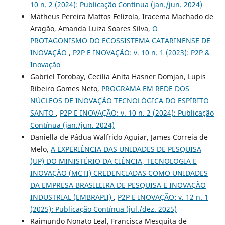
10 n. 2 (2024): Publicação Contínua (jan./jun. 2024)
Matheus Pereira Mattos Felizola, Iracema Machado de
Aragão, Amanda Luiza Soares Silva,
O
PROTAGONISMO DO ECOSSISTEMA CATARINENSE DE
INOVAÇÃO
,
P2P E INOVAÇÃO: v. 10 n. 1 (2023): P2P &
Inovação
Gabriel Torobay, Cecilia Anita Hasner Domjan, Lupis
Ribeiro Gomes Neto,
PROGRAMA EM REDE DOS
NÚCLEOS DE INOVAÇÃO TECNOLÓGICA DO ESPÍRITO
SANTO
,
P2P E INOVAÇÃO: v. 10 n. 2 (2024): Publicação
Contínua (jan./jun. 2024)
Daniella de Pádua Walfrido Aguiar, James Correia de
Melo,
A EXPERIÊNCIA DAS UNIDADES DE PESQUISA
(UP) DO MINISTÉRIO DA CIÊNCIA, TECNOLOGIA E
INOVAÇÃO (MCTI) CREDENCIADAS COMO UNIDADES
DA EMPRESA BRASILEIRA DE PESQUISA E INOVAÇÃO
INDUSTRIAL (EMBRAPII)
,
P2P E INOVAÇÃO: v. 12 n. 1
(2025): Publicação Contínua (jul./dez. 2025)
Raimundo Nonato Leal, Francisca Mesquita de