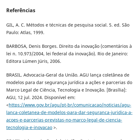
Referências
GIL, A. C. Métodos e técnicas de pesquisa social. 5. ed. São
Paulo: Atlas, 1999.
BARBOSA, Denis Borges. Direito da inovação (comentários à
lei n. 10.973/2004, lei federal da inovação). Rio de Janeiro:
Editora Lúmen Júris, 2006.
BRASIL. Advocacia-Geral da União. AGU lança coletânea de
modelos para dar segurança jurídica a ações e parcerias do
Marco Legal de Ciência, Tecnologia e Inovação. [Brasília]:
AGU, 12 jul. 2024. Disponível em:
<
https://www.gov.br/agu/pt-br/comunicacao/noticias/agu-
lanca-coletanea-de-modelos-para-dar-seguranca-juridica-a-
acoes-e-parcerias-previstas-no-marco-legal-de-ciencia-
tecnologia-e-inovacao
>.