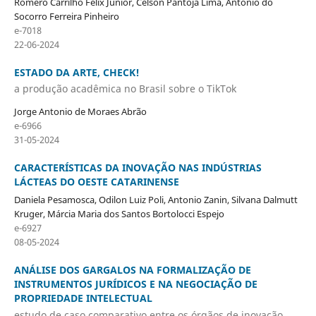
Romero Carrilho Felix Júnior, Celson Pantoja Lima, Antônio do
Socorro Ferreira Pinheiro
e-7018
22-06-2024
ESTADO DA ARTE, CHECK!
a produção acadêmica no Brasil sobre o TikTok
Jorge Antonio de Moraes Abrão
e-6966
31-05-2024
CARACTERÍSTICAS DA INOVAÇÃO NAS INDÚSTRIAS
LÁCTEAS DO OESTE CATARINENSE
Daniela Pesamosca, Odilon Luiz Poli, Antonio Zanin, Silvana Dalmutt
Kruger, Márcia Maria dos Santos Bortolocci Espejo
e-6927
08-05-2024
ANÁLISE DOS GARGALOS NA FORMALIZAÇÃO DE
INSTRUMENTOS JURÍDICOS E NA NEGOCIAÇÃO DE
PROPRIEDADE INTELECTUAL
estudo de caso comparativo entre os órgãos de inovação