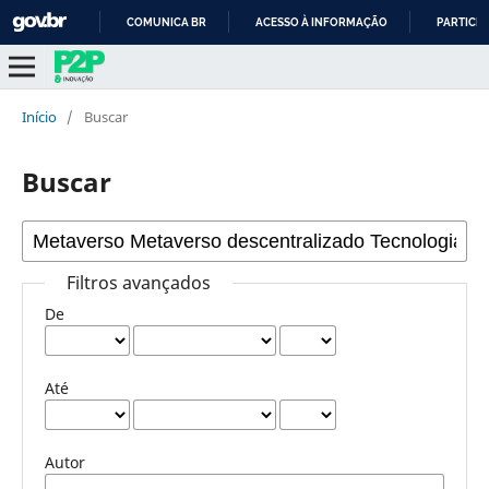
COMUNICA BR
ACESSO À INFORMAÇÃO
PARTICIP
IR
PARA
O
Início
/
Buscar
CONTEÚDO
Buscar
Filtros avançados
De
Até
Autor