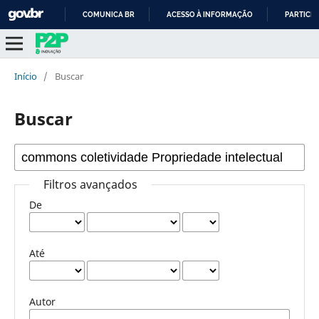
COMUNICA BR
ACESSO À INFORMAÇÃO
PARTICIP
IR
PARA
O
Início
/
Buscar
CONTEÚDO
Buscar
Filtros avançados
De
Até
Autor