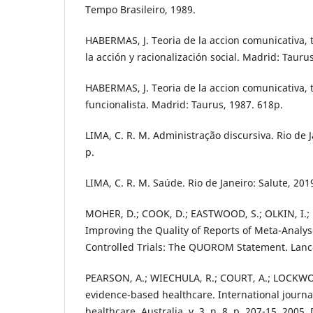
Tempo Brasileiro, 1989.
HABERMAS, J. Teoria de la accion comunicativa, 
la acción y racionalización social. Madrid: Tauru
HABERMAS, J. Teoria de la accion comunicativa, t
funcionalista. Madrid: Taurus, 1987. 618p.
LIMA, C. R. M. Administração discursiva. Rio de J
p.
LIMA, C. R. M. Saúde. Rio de Janeiro: Salute, 201
MOHER, D.; COOK, D.; EASTWOOD, S.; OLKIN, I.;
Improving the Quality of Reports of Meta-Analy
Controlled Trials: The QUOROM Statement. Lance
PEARSON, A.; WIECHULA, R.; COURT, A.; LOCKWOO
evidence-based healthcare. International journa
healthcare, Australia, v. 3, n. 8, p. 207-15, 2005.