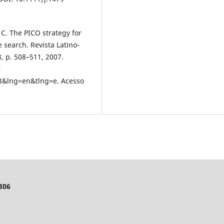
C. The PICO strategy for
 search. Revista Latino-
, p. 508–511, 2007.
?
3&lng=en&tlng=e. Acesso
7806