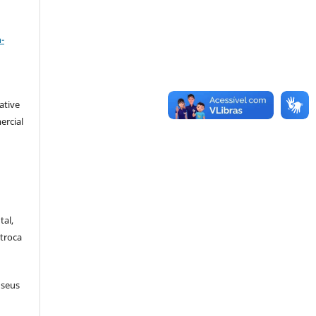
a
-
ative
ercial
tal,
troca
 seus