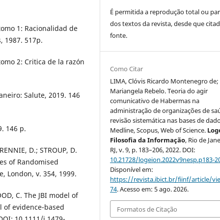
É permitida a reprodução total ou par
dos textos da revista, desde que citad
tomo 1: Racionalidad de
fonte.
s, 1987. 517p.
omo 2: Critica de la razón
Como Citar
LIMA, Clóvis Ricardo Montenegro de;
Mariangela Rebelo. Teoria do agir
aneiro: Salute, 2019. 146
comunicativo de Habermas na
administração de organizações de sa
revisão sistemática nas bases de dad
9. 146 p.
Medline, Scopus, Web of Science.
Log
Filosofia da Informação
, Rio de Jane
 RENNIE, D.; STROUP, D.
RJ, v. 9, p. 183–206, 2022. DOI:
10.21728/logeion.2022v9nesp.p183-2
ses of Randomised
Disponível em:
, London, v. 354, 1999.
https://revista.ibict.br/fiinf/article/v
74
. Acesso em: 5 ago. 2026.
D, C. The JBI model of
l of evidence-based
Formatos de Citação
 DOI: 10.1111/j.1479-