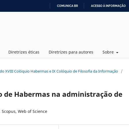
COMUNICA BR
ACESSO À INFORMAÇÃO
IR
PARA
O
CONTEÚDO
Diretrizes éticas
Diretrizes para autores
Sobre
is do XVIII Colóquio Habermas e IX Colóquio de Filosofia da Informação
/
vo de Habermas na administração de
, Scopus, Web of Science