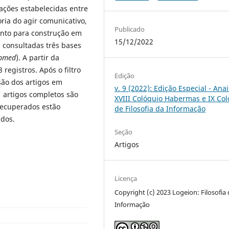
ações estabelecidas entre
oria do agir comunicativo,
Publicado
anto para construção em
15/12/2022
 consultadas três bases
ubmed
). A partir da
registros. Após o filtro
Edição
são dos artigos em
v. 9 (2022): Edição Especial - Ana
1 artigos completos são
XVIII Colóquio Habermas e IX Co
 recuperados estão
de Filosofia da Informação
ados.
Seção
Artigos
Licença
Copyright (c) 2023 Logeion: Filosofia
Informação