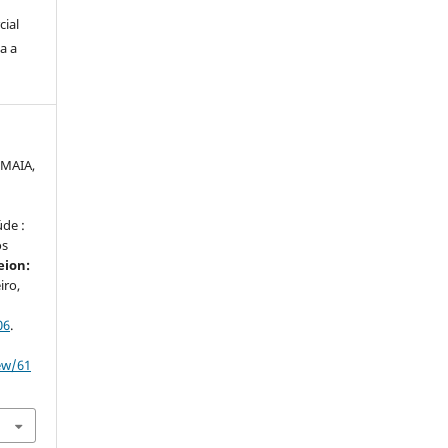
cial
a a
 MAIA,
úde :
os
eion:
iro,
06
.
iew/61