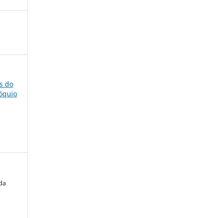
is do
lóquio
 da