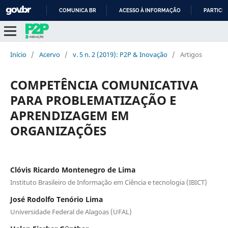
COMUNICA BR
ACESSO À INFORMAÇÃO
PARTICIP
IR
PARA
O
Início
/
Acervo
/
v. 5 n. 2 (2019): P2P & Inovação
/
Artigos
CONTEÚDO
COMPETÊNCIA COMUNICATIVA
PARA PROBLEMATIZAÇÃO E
APRENDIZAGEM EM
ORGANIZAÇÕES
Clóvis Ricardo Montenegro de Lima
Instituto Brasileiro de Informação em Ciência e tecnologia (IBICT)
José Rodolfo Tenório Lima
Universidade Federal de Alagoas (UFAL)