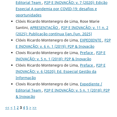
Editorial Team
,
P2P E INOVAÇÃO: v. 7 (2020): Edição
Especial A pandemia por COVID-19: desafios e
oportunidades
Clóvis Ricardo Montenegro de Lima, Rose Marie
Santini,
APRESENTAÇÃO
,
P2P E INOVAÇÃO: v. 11 n. 2
(2025): Publicação contínua (jan./jun. 2025)
Clóvis Ricardo Montenegro de Lima,
EXPEDIENTE
,
P2P
E INOVAÇÃO: v. 6 n. 1 (2019): P2P & Inovação
Clovis Ricardo Montenegro de Lima,
Preface
,
P2P E
INOVAÇÃO: v. 5 n. 1 (2018): P2P & Inovação
Clóvis Ricardo Montenegro de Lima,
Preface
,
P2P E
INOVAÇÃO: v. 6 (2020): Ed. Especial Gestão da
Informação
Clovis Ricardo Montenegro de Lima,
Expediente /
Editorial Team
,
P2P E INOVAÇÃO: v. 5 n. 1 (2018): P2P
& Inovação
<<
<
1
2
3
4
5
>
>>