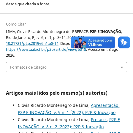
desde que citada a fonte.
Como Citar
LIMA, Clovis Ricardo Montenegro de. PREFACE.
P2P E INOVAÇÃO
,
Rio de Janeiro, RJ, v. 6, n. 1, p. 8–14, 2019. DOI:
10.21721/p2p.2019v6n1.p8-14
. Disponível em:
https://revista.ibict.br/p2p/article/view/5018
. Acesso em: 8 ago.
2026.
Formatos de Citação
Artigos mais lidos pelo mesmo(s) autor(es)
Clóvis Ricardo Montenegro de Lima,
Apresentação
,
P2P E INOVAÇÃO: v. 9 n. 1 (2022): P2P & Inovação
Clóvis Ricardo Montenegro de Lima,
Preface
,
P2P E
INOVAÇÃO: v. 8 n. 2 (2022): P2P & Inovação