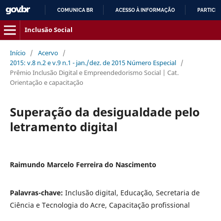
COMUNICA BR
ACESSO À INFORMAÇÃO
PARTICIP
IR
Inclusão Social
PARA
O
Início
/
Acervo
/
CONTEÚDO
2015: v.8 n.2 e v.9 n.1 - jan./dez. de 2015 Número Especial
/
Prêmio Inclusão Digital e Empreendedorismo Social | Cat.
Orientação e capacitação
Superação da desigualdade pelo
letramento digital
Raimundo Marcelo Ferreira do Nascimento
Palavras-chave:
Inclusão digital, Educação, Secretaria de
Ciência e Tecnologia do Acre, Capacitação profissional