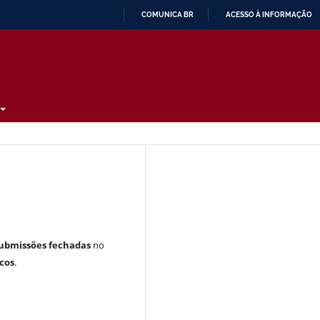
COMUNICA BR
ACESSO À INFORMAÇÃO
IR
PARA
O
CONTEÚDO
ubmissões fechadas
no
cos
.