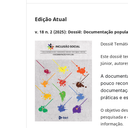
Edição Atual
v. 18 n. 2 (2025): Dossiê: Documentação popula
Dossiê Temáti
Este dossiê t
Júnior, autore
A documenta
pouco recon
documentaçã
práticas e 
O objetivo de
pesquisada e 
informação.