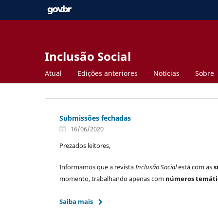
Inclusão Social
Atual
Edições anteriores
Notícias
Sobre
Submissões fechadas
16/06/2020
Prezados leitores,
Informamos que a revista
Inclusão Social
está com as
s
momento, trabalhando apenas com
números temáti
Saiba mais