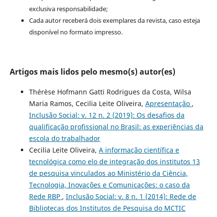
exclusiva responsabilidade;
Cada autor receberá dois exemplares da revista, caso esteja
disponível no formato impresso.
Artigos mais lidos pelo mesmo(s) autor(es)
Thérèse Hofmann Gatti Rodrigues da Costa, Wilsa
Maria Ramos, Cecilia Leite Oliveira,
Apresentação
,
Inclusão Social: v. 12 n. 2 (2019): Os desafios da
qualificação profissional no Brasil: as experiências da
escola do trabalhador
Cecilia Leite Oliveira,
A informação científica e
tecnológica como elo de integração dos institutos 13
de pesquisa vinculados ao Ministério da Ciência,
Tecnologia, Inovações e Comunicações: o caso da
Rede RBP
,
Inclusão Social: v. 8 n. 1 (2014): Rede de
Bibliotecas dos Institutos de Pesquisa do MCTIC