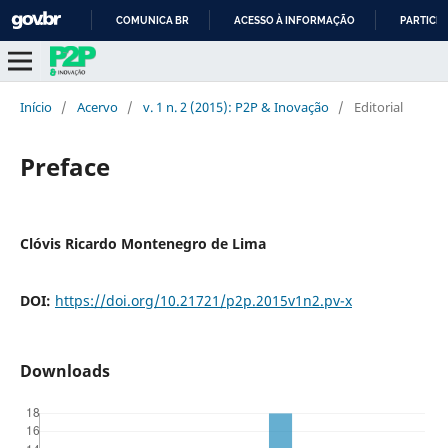
COMUNICA BR
ACESSO À INFORMAÇÃO
PARTICIP
IR
PARA
O
Início
/
Acervo
/
v. 1 n. 2 (2015): P2P & Inovação
/
Editorial
CONTEÚDO
Preface
Clóvis Ricardo Montenegro de Lima
DOI:
https://doi.org/10.21721/p2p.2015v1n2.pv-x
Downloads