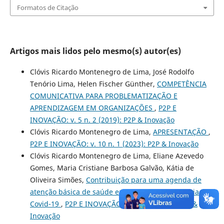
Formatos de Citação
Artigos mais lidos pelo mesmo(s) autor(es)
Clóvis Ricardo Montenegro de Lima, José Rodolfo
Tenório Lima, Helen Fischer Günther,
COMPETÊNCIA
COMUNICATIVA PARA PROBLEMATIZAÇÃO E
APRENDIZAGEM EM ORGANIZAÇÕES
,
P2P E
INOVAÇÃO: v. 5 n. 2 (2019): P2P & Inovação
Clóvis Ricardo Montenegro de Lima,
APRESENTAÇÃO
,
P2P E INOVAÇÃO: v. 10 n. 1 (2023): P2P & Inovação
Clóvis Ricardo Montenegro de Lima, Eliane Azevedo
Gomes, Maria Cristiane Barbosa Galvão, Kátia de
Oliveira Simões,
Contribuição para uma agenda de
atenção básica de saúde em tempos de pandemia de
Covid-19
,
P2P E INOVAÇÃO: v. 7 n. 2 (2021): P2P &
Inovação