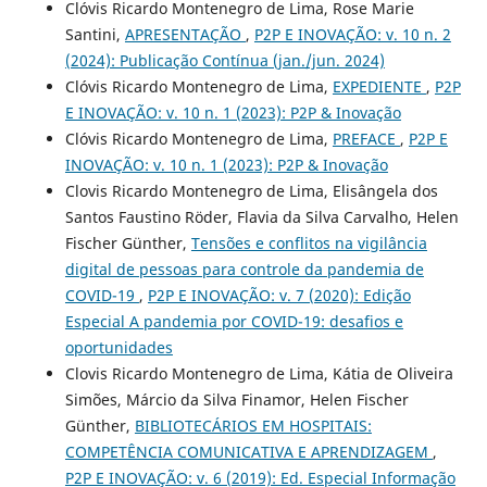
Clóvis Ricardo Montenegro de Lima, Rose Marie
Santini,
APRESENTAÇÃO
,
P2P E INOVAÇÃO: v. 10 n. 2
(2024): Publicação Contínua (jan./jun. 2024)
Clóvis Ricardo Montenegro de Lima,
EXPEDIENTE
,
P2P
E INOVAÇÃO: v. 10 n. 1 (2023): P2P & Inovação
Clóvis Ricardo Montenegro de Lima,
PREFACE
,
P2P E
INOVAÇÃO: v. 10 n. 1 (2023): P2P & Inovação
Clovis Ricardo Montenegro de Lima, Elisângela dos
Santos Faustino Röder, Flavia da Silva Carvalho, Helen
Fischer Günther,
Tensões e conflitos na vigilância
digital de pessoas para controle da pandemia de
COVID-19
,
P2P E INOVAÇÃO: v. 7 (2020): Edição
Especial A pandemia por COVID-19: desafios e
oportunidades
Clovis Ricardo Montenegro de Lima, Kátia de Oliveira
Simões, Márcio da Silva Finamor, Helen Fischer
Günther,
BIBLIOTECÁRIOS EM HOSPITAIS:
COMPETÊNCIA COMUNICATIVA E APRENDIZAGEM
,
P2P E INOVAÇÃO: v. 6 (2019): Ed. Especial Informação