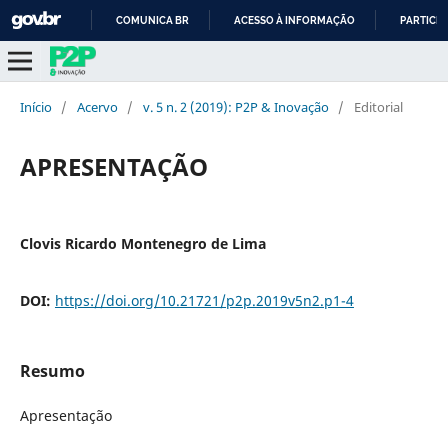
COMUNICA BR
ACESSO À INFORMAÇÃO
PARTICIP
IR
PARA
O
Início
/
Acervo
/
v. 5 n. 2 (2019): P2P & Inovação
/
Editorial
CONTEÚDO
APRESENTAÇÃO
Clovis Ricardo Montenegro de Lima
DOI:
https://doi.org/10.21721/p2p.2019v5n2.p1-4
Resumo
Apresentação