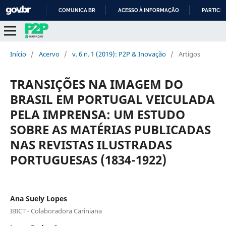
COMUNICA BR
ACESSO À INFORMAÇÃO
PARTICIP
IR
PARA
O
Início
/
Acervo
/
v. 6 n. 1 (2019): P2P & Inovação
/
Artigos
CONTEÚDO
TRANSIÇÕES NA IMAGEM DO
BRASIL EM PORTUGAL VEICULADA
PELA IMPRENSA: UM ESTUDO
SOBRE AS MATÉRIAS PUBLICADAS
NAS REVISTAS ILUSTRADAS
PORTUGUESAS (1834-1922)
Ana Suely Lopes
IBICT - Colaboradora Cariniana