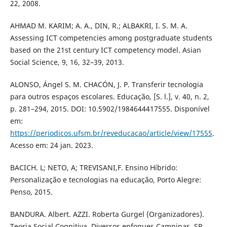
22, 2008.
AHMAD M. KARIM; A. A., DIN, R.; ALBAKRI, I. S. M. A.
Assessing ICT competencies among postgraduate students
based on the 21st century ICT competency model. Asian
Social Science, 9, 16, 32–39, 2013.
ALONSO, Ángel S. M. CHACÓN, J. P. Transferir tecnologia
para outros espaços escolares. Educação, [S. l.], v. 40, n. 2,
p. 281–294, 2015. DOI: 10.5902/1984644417555. Disponível
em:
https://periodicos.ufsm.br/reveducacao/article/view/17555
.
Acesso em: 24 jan. 2023.
BACICH. L; NETO, A; TREVISANI,F. Ensino Híbrido:
Personalização e tecnologias na educação, Porto Alegre:
Penso, 2015.
BANDURA. Albert. AZZI. Roberta Gurgel (Organizadores).
Teoria Social Cognitiva. Diversos enfoques.Campinas, SP.