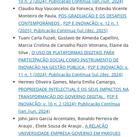
10 n. 2 (2024): Publicação Contínua (jan./jun. 2024)
Claudio Ruy Vasconcelos da Fonseca, Estevão Vicente
Monteiro de Paula,
PÓS-GRADUAÇÃO E OS DESAFIOS
CONTEMPORÂNEOS
,
P2P E INOVAÇÃO: v. 12 n. 1
(2025): Publicação Contínua (jul./dez. 2025)
Tuani Carla Fuzati, Gustavo de Almeida Capellini,
Marcia Cristina de Carvalho Pazin Vitoriano, Elaine da
Silva ,
O USO DE PLATAFORMAS DIGITAIS PARA
PARTICIPAÇÃO SOCIAL COMO INSTRUMENTO DE
INOVAÇÃO NA GESTÃO PÚBLICA
,
P2P E INOVAÇÃO: v.
11 n. 1 (2024): Publicação Contínua (jul./dez. 2024)
Hermes Oliveira Gomes, Maria Emilia Camargo,
PROPRIEDADE INTELECTUAL E OS SEUS IMPACTOS NA
TRANSFORMAÇÃO DO GOVERNO DIGITAL
,
P2P E
INOVAÇÃO: v. 10 n. 2 (2024): Publicação Contínua
(jan./jun. 2024)
John Jairo Garcia Arcentales, Ronaldo Ferreira de
Araujo , Eliete Sousa de Araujo ,
A RELAÇÃO
UNIVERSIDADE-EMPRESA-GOVERNO EM PARQUES