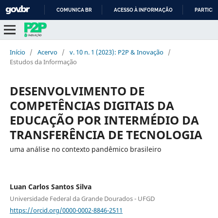
COMUNICA BR
ACESSO À INFORMAÇÃO
PARTICIP
IR
PARA
O
Início
/
Acervo
/
v. 10 n. 1 (2023): P2P & Inovação
/
CONTEÚDO
Estudos da Informação
DESENVOLVIMENTO DE
COMPETÊNCIAS DIGITAIS DA
EDUCAÇÃO POR INTERMÉDIO DA
TRANSFERÊNCIA DE TECNOLOGIA
uma análise no contexto pandêmico brasileiro
Luan Carlos Santos Silva
Universidade Federal da Grande Dourados - UFGD
https://orcid.org/0000-0002-8846-2511