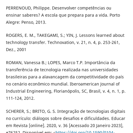
PERRENOUD, Philippe. Desenvolver competências ou
ensinar saberes? A escola que prepara para a vida. Porto
Alegre: Penso, 2013.
ROGERS, E. M., TAKEGAMI, S.; YIN, J. Lessons learned about
technology transfer. Technovation, v. 21, n. 4, p. 253-261,
Dez., 2001
ROMAN, Vanessa B.; LOPES, Marco T.P. Importância da
transferência de tecnologia realizada nas universidades
brasileiras para a alavancagem da competitividade do país
no cenário econômico mundial. Iberoamerican Journal of
Industrial Engineering, Florianópolis, SC, Brasil, v. 4, n. 1, p.
111-124, 2012.
SCHERER, S.; BRITO, G. S. Integração de tecnologias digitais
no currículo: diálogos sobre desafios e dificuldades. Educar
em Revista [online]. 2020, v. 36 [Acessado 20 Janeiro 2023],
e76252. Disponível em: <
https://doi.org/10.1590/0104-