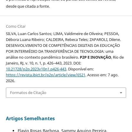
desde que citada a fonte.
Como Citar
SILVA, Luan Carlos Santos; LIMA, Valdimeire de Oliveira; PESSOA,
Débora Luana Ribeiro; CALDEIRA, Rebeca Teles; ZAPAROLI, Dilene.
DESENVOLVIMENTO DE COMPETÊNCIAS DIGITAIS DA EDUCAÇÃO
POR INTERMÉDIO DA TRANSFERÊNCIA DE TECNOLOGIA: uma
análise no contexto pandêmico brasileiro.
P2P E INOVAÇÃO
, Rio de
Janeiro, RJ, v. 10, n. 1, p. 426–443, 2023. DOI:
10.21728/p2p.2023v10n1.p426-443
. Disponível em:
https://revista.ibict.br/p2p/article/view/6521
. Acesso em: 7 ago.
2026.
Formatos de Citação
Artigos Semelhantes
Flavio Rosas Barbosa, Sammy Aquino Pereira,