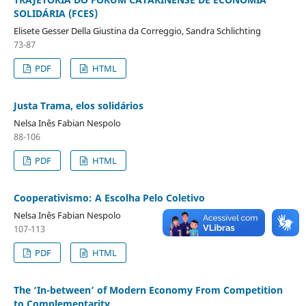
SOLIDÁRIA (FCES)
Elisete Gesser Della Giustina da Correggio, Sandra Schlichting
73-87
PDF
HTML
Justa Trama, elos solidários
Nelsa Inês Fabian Nespolo
88-106
PDF
HTML
Cooperativismo: A Escolha Pelo Coletivo
Nelsa Inês Fabian Nespolo
107-113
PDF
HTML
The ‘In-between’ of Modern Economy From Competition
to Complementarity