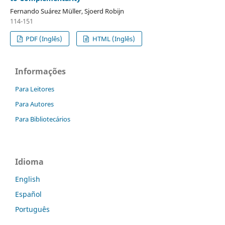
Fernando Suárez Müller, Sjoerd Robijn
114-151
PDF (Inglês)
HTML (Inglês)
Informações
Para Leitores
Para Autores
Para Bibliotecários
Idioma
English
Español
Português