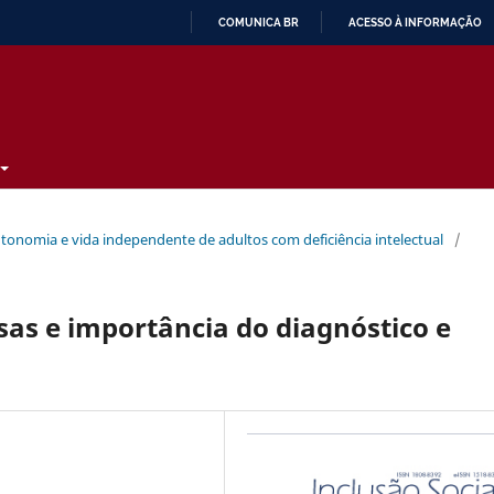
COMUNICA BR
ACESSO À INFORMAÇÃO
IR
PARA
O
CONTEÚDO
autonomia e vida independente de adultos com deficiência intelectual
/
usas e importância do diagnóstico e