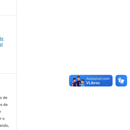
de
al
to de
es de
e
r o
tando,