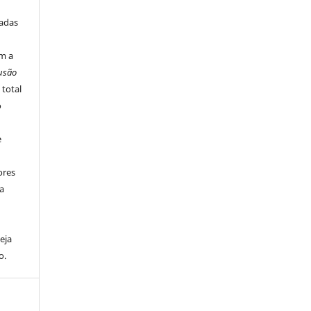
iadas
m a
usão
 total
o
e
ores
va
eja
o.