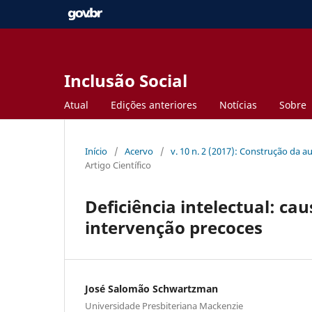
Inclusão Social
Atual
Edições anteriores
Notícias
Sobre
Início
/
Acervo
/
v. 10 n. 2 (2017): Construção da 
Artigo Científico
Deficiência intelectual: ca
intervenção precoces
José Salomão Schwartzman
Universidade Presbiteriana Mackenzie