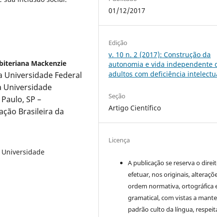
01/12/2017
Edição
v. 10 n. 2 (2017): Construção da
biteriana Mackenzie
autonomia e vida independente 
adultos com deficiência intelectu
a
Universidade Federal
da Universidade
Seção
Paulo, SP –
Artigo Científico
ação Brasileira da
Licença
 Universidade
A publicação se reserva o direi
efetuar, nos originais, alteraçõ
ordem normativa, ortográfica 
gramatical, com vistas a mante
padrão culto da língua, respei