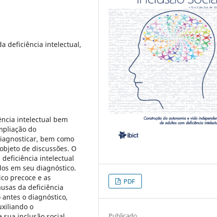
a deficiência intelectual,
ência intelectual bem
mpliação do
iagnosticar, bem como
 objeto de discussões. O
 deficiência intelectual
idos em seu diagnóstico.
co precoce e as
PDF
ausas da deficiência
 antes o diagnóstico,
xiliando o
Publicado
sua inclusão social.