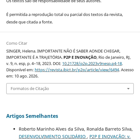
Os textos são de responsabilidade de seus autores.
É permitida a reprodução total ou parcial dos textos da revista,
desde que citada a fonte.
Como Citar
SINGER, Helena. IMPORTANTE NÃO É SABER AONDE CHEGAR,
IMPORTANTE É A TRAJETÓRIA.
P2P E INOVAÇÃO
, Rio de Janeiro, RJ,
v. 9, n. esp, p. 4–18, 2023. DOI:
10.21728/p2p.2023v9nesp.p4-18
.
Disponível em:
https://revista.ibict.br/p2p/article/view/6494
. Acesso
em: 10 ago. 2026.
Formatos de Citação
Artigos Semelhantes
Roberto Marinho Alves da Silva, Ronalda Barreto Silva,
DESENVOLVIMENTO SOLIDÁRIO
,
P2P E INOVAÇÃO: v.