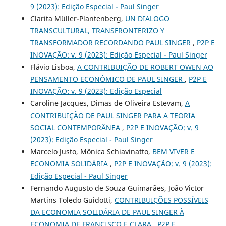
9 (2023): Edição Especial - Paul Singer
Clarita Müller-Plantenberg,
UN DIALOGO
TRANSCULTURAL, TRANSFRONTERIZO Y
TRANSFORMADOR RECORDANDO PAUL SINGER
,
P2P E
INOVAÇÃO: v. 9 (2023): Edição Especial - Paul Singer
Flávio Lisboa,
A CONTRIBUIÇÃO DE ROBERT OWEN AO
PENSAMENTO ECONÔMICO DE PAUL SINGER
,
P2P E
INOVAÇÃO: v. 9 (2023): Edição Especial
Caroline Jacques, Dimas de Oliveira Estevam,
A
CONTRIBUIÇÃO DE PAUL SINGER PARA A TEORIA
SOCIAL CONTEMPORÂNEA
,
P2P E INOVAÇÃO: v. 9
(2023): Edição Especial - Paul Singer
Marcelo Justo, Mônica Schiavinatto,
BEM VIVER E
ECONOMIA SOLIDÁRIA
,
P2P E INOVAÇÃO: v. 9 (2023):
Edição Especial - Paul Singer
Fernando Augusto de Souza Guimarães, João Victor
Martins Toledo Guidotti,
CONTRIBUIÇÕES POSSÍVEIS
DA ECONOMIA SOLIDÁRIA DE PAUL SINGER À
ECONOMIA DE FRANCISCO E CLARA
,
P2P E