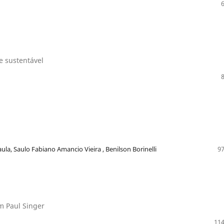
e sustentável
ula, Saulo Fabiano Amancio Vieira , Benilson Borinelli
97
m Paul Singer
114