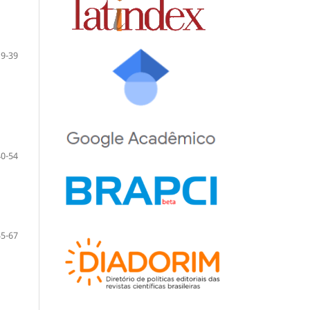
19-39
40-54
55-67