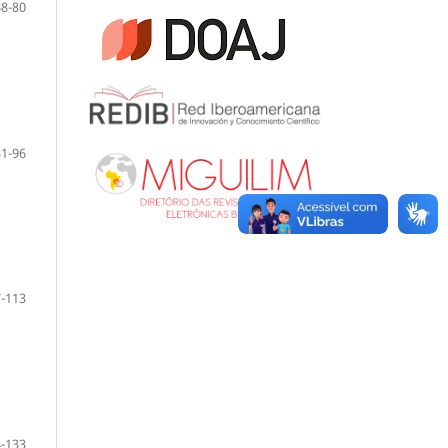
68-80
81-96
-113
-133