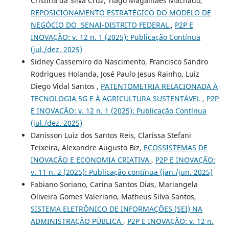
Cristina da Silva Cruz, Tiago Magalhães Machado,
REPOSICIONAMENTO ESTRATÉGICO DO MODELO DE
NEGÓCIO DO SENAI-DISTRITO FEDERAL
,
P2P E
INOVAÇÃO: v. 12 n. 1 (2025): Publicação Contínua
(jul./dez. 2025)
Sidney Cassemiro do Nascimento, Francisco Sandro
Rodrigues Holanda, José Paulo Jesus Rainho, Luiz
Diego Vidal Santos ,
PATENTOMETRIA RELACIONADA À
TECNOLOGIA 5G E À AGRICULTURA SUSTENTÁVEL
,
P2P
E INOVAÇÃO: v. 12 n. 1 (2025): Publicação Contínua
(jul./dez. 2025)
Danisson Luiz dos Santos Reis, Clarissa Stefani
Teixeira, Alexandre Augusto Biz,
ECOSSISTEMAS DE
INOVAÇÃO E ECONOMIA CRIATIVA
,
P2P E INOVAÇÃO:
v. 11 n. 2 (2025): Publicação contínua (jan./jun. 2025)
Fabiano Soriano, Carina Santos Dias, Mariangela
Oliveira Gomes Valeriano, Matheus Silva Santos,
SISTEMA ELETRÔNICO DE INFORMAÇÕES (SEI) NA
ADMINISTRAÇÃO PÚBLICA
,
P2P E INOVAÇÃO: v. 12 n.