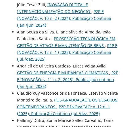
Júlio César Zilli,
INOVAÇÃO DIGITAL E
INTERNACIONALIZAÇÃO DO NEGÓCIO
,
P2P E
INOVAÇÃO: v. 10 n. 2 (2024): Publicação Contínua
(jan./jun. 2024)
Alan Souza da Silva, Eliane Silva de Almeida, João
Paulo Lima Santos,
PROSPECÇÃO TECNOLÓGICA EM
GESTÃO DE ATIVOS E MANUTENÇÃO DE BENS
,
P2P E
INOVAÇÃO: v. 12 n. 1 (2025): Publicação Contínua
(jul./dez. 2025)
Andrieli de Oliveira Cardoso, Lucas Veiga Ávila,
GESTÃO DE ENERGIA E MUDANÇAS CLIMÁTICAS
,
P2P
E INOVAÇÃO: v. 11 n. 2 (2025): Publicação contínua
(jan./jun. 2025)
Claudio Ruy Vasconcelos da Fonseca, Estevão Vicente
Monteiro de Paula,
PÓS-GRADUAÇÃO E OS DESAFIOS
CONTEMPORÂNEOS
,
P2P E INOVAÇÃO: v. 12 n. 1
(2025): Publicação Contínua (jul./dez. 2025)
Kallinny Dutra, Sônia Marise Salles Carvalho, Tânia