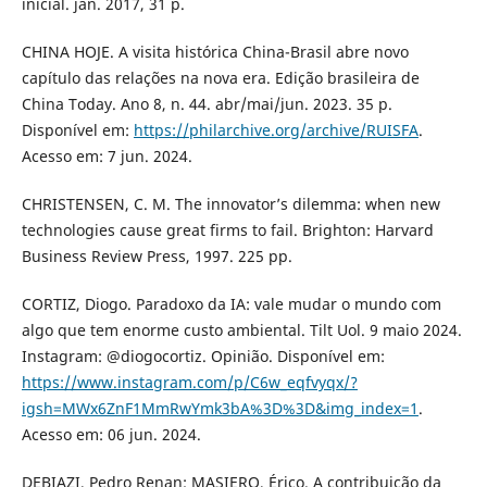
inicial. jan. 2017, 31 p.
CHINA HOJE. A visita histórica China-Brasil abre novo
capítulo das relações na nova era. Edição brasileira de
China Today. Ano 8, n. 44. abr/mai/jun. 2023. 35 p.
Disponível em:
https://philarchive.org/archive/RUISFA
.
Acesso em: 7 jun. 2024.
CHRISTENSEN, C. M. The innovator’s dilemma: when new
technologies cause great firms to fail. Brighton: Harvard
Business Review Press, 1997. 225 pp.
CORTIZ, Diogo. Paradoxo da IA: vale mudar o mundo com
algo que tem enorme custo ambiental. Tilt Uol. 9 maio 2024.
Instagram: @diogocortiz. Opinião. Disponível em:
https://www.instagram.com/p/C6w_eqfvyqx/?
igsh=MWx6ZnF1MmRwYmk3bA%3D%3D&img_index=1
.
Acesso em: 06 jun. 2024.
DEBIAZI, Pedro Renan; MASIERO, Érico. A contribuição da