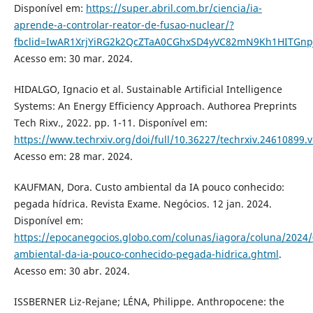
Disponível em:
https://super.abril.com.br/ciencia/ia-
aprende-a-controlar-reator-de-fusao-nuclear/?
fbclid=IwAR1XrjYiRG2k2QcZTaA0CGhxSD4yVC82mN9Kh1HITGnpJ
Acesso em: 30 mar. 2024.
HIDALGO, Ignacio et al. Sustainable Artificial Intelligence
Systems: An Energy Efficiency Approach. Authorea Preprints
Tech Rixv., 2022. pp. 1-11. Disponível em:
https://www.techrxiv.org/doi/full/10.36227/techrxiv.24610899.
Acesso em: 28 mar. 2024.
KAUFMAN, Dora. Custo ambiental da IA pouco conhecido:
pegada hídrica. Revista Exame. Negócios. 12 jan. 2024.
Disponível em:
https://epocanegocios.globo.com/colunas/iagora/coluna/2024/
ambiental-da-ia-pouco-conhecido-pegada-hidrica.ghtml
.
Acesso em: 30 abr. 2024.
ISSBERNER Liz-Rejane; LÉNA, Philippe. Anthropocene: the