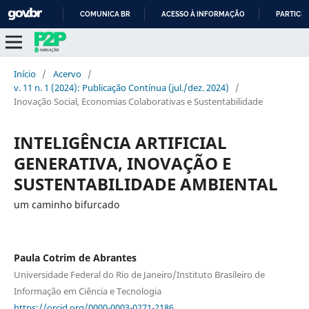
COMUNICA BR
ACESSO À INFORMAÇÃO
PARTICIP
IR
PARA
O
Início
/
Acervo
/
CONTEÚDO
v. 11 n. 1 (2024): Publicação Contínua (jul./dez. 2024)
/
Inovação Social, Economias Colaborativas e Sustentabilidade
INTELIGÊNCIA ARTIFICIAL
GENERATIVA, INOVAÇÃO E
SUSTENTABILIDADE AMBIENTAL
um caminho bifurcado
Paula Cotrim de Abrantes
Universidade Federal do Rio de Janeiro/Instituto Brasileiro de
Informação em Ciência e Tecnologia
https://orcid.org/0000-0003-0271-2186