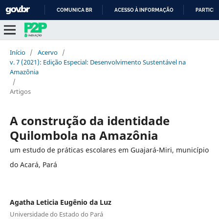
COMUNICA BR
ACESSO À INFORMAÇÃO
PARTICIP
IR
PARA
O
Início
/
Acervo
/
CONTEÚDO
v. 7 (2021): Edição Especial: Desenvolvimento Sustentável na
Amazônia
/
Artigos
A construção da identidade
Quilombola na Amazônia
um estudo de práticas escolares em Guajará-Miri, município
do Acará, Pará
Agatha Leticia Eugênio da Luz
Universidade do Estado do Pará