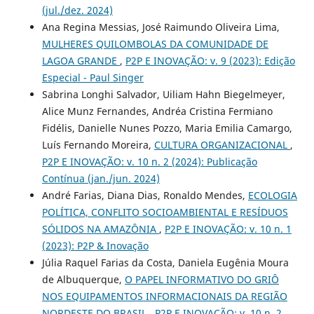
(jul./dez. 2024)
Ana Regina Messias, José Raimundo Oliveira Lima,
MULHERES QUILOMBOLAS DA COMUNIDADE DE
LAGOA GRANDE
,
P2P E INOVAÇÃO: v. 9 (2023): Edição
Especial - Paul Singer
Sabrina Longhi Salvador, Uiliam Hahn Biegelmeyer,
Alice Munz Fernandes, Andréa Cristina Fermiano
Fidélis, Danielle Nunes Pozzo, Maria Emilia Camargo,
Luís Fernando Moreira,
CULTURA ORGANIZACIONAL
,
P2P E INOVAÇÃO: v. 10 n. 2 (2024): Publicação
Contínua (jan./jun. 2024)
André Farias, Diana Dias, Ronaldo Mendes,
ECOLOGIA
POLÍTICA, CONFLITO SOCIOAMBIENTAL E RESÍDUOS
SÓLIDOS NA AMAZÔNIA
,
P2P E INOVAÇÃO: v. 10 n. 1
(2023): P2P & Inovação
Júlia Raquel Farias da Costa, Daniela Eugênia Moura
de Albuquerque,
O PAPEL INFORMATIVO DO GRIÔ
NOS EQUIPAMENTOS INFORMACIONAIS DA REGIÃO
NORDESTE DO BRASIL
,
P2P E INOVAÇÃO: v. 10 n. 2