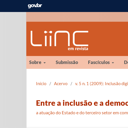
Sobre
Submissão
Fascículos
D
Início
/
Acervo
/
v. 5 n. 1 (2009): Inclusão di
Entre a inclusão e a democ
a atuação do Estado e do terceiro setor em co