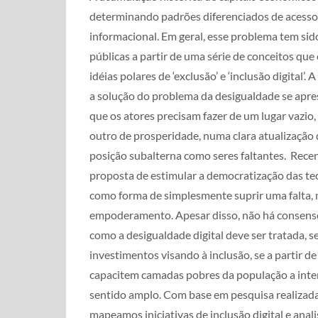
determinando padrões diferenciados de acesso
informacional. Em geral, esse problema tem sido
públicas a partir de uma série de conceitos qu
idéias polares de ‘exclusão’ e ‘inclusão digital’. 
a solução do problema da desigualdade se apr
que os atores precisam fazer de um lugar vazio,
outro de prosperidade, numa clara atualização 
posição subalterna como seres faltantes. Rec
proposta de estimular a democratização das tec
como forma de simplesmente suprir uma falta, 
empoderamento. Apesar disso, não há consens
como a desigualdade digital deve ser tratada, se
investimentos visando à inclusão, se a partir d
capacitem camadas pobres da população a interf
sentido amplo. Com base em pesquisa realizada 
mapeamos iniciativas de inclusão digital e ana