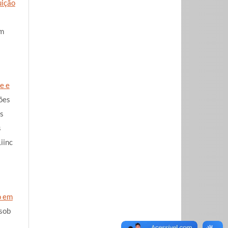
uição
om
e e
ões
s
s
iinc
o em
 sob