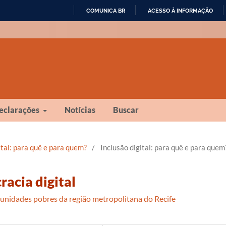
COMUNICA BR
ACESSO À INFORMAÇÃO
IR
PARA
O
CONTEÚDO
eclarações
Notícias
Buscar
gital: para quê e para quem?
/
Inclusão digital: para quê e para quem
racia digital
munidades pobres da região metropolitana do Recife