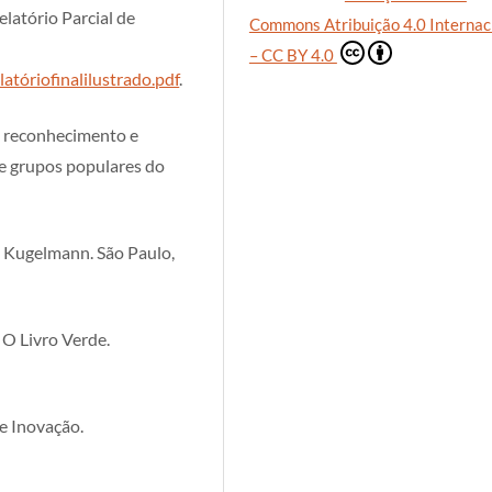
latório Parcial de
Commons Atribuição 4.0 Internac
– CC BY 4.0
atóriofinalilustrado.pdf
.
 reconhecimento e
de grupos populares do
a Kugelmann. São Paulo,
 O Livro Verde.
 e Inovação.