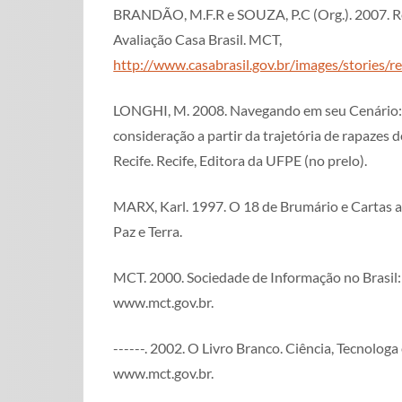
BRANDÃO, M.F.R e SOUZA, P.C (Org.). 2007. Re
Avaliação Casa Brasil. MCT,
http://www.casabrasil.gov.br/images/stories/rel
LONGHI, M. 2008. Navegando em seu Cenário:
consideração a partir da trajetória de rapazes 
Recife. Recife, Editora da UFPE (no prelo).
MARX, Karl. 1997. O 18 de Brumário e Cartas 
Paz e Terra.
MCT. 2000. Sociedade de Informação no Brasil:
www.mct.gov.br.
------. 2002. O Livro Branco. Ciência, Tecnologa
www.mct.gov.br.