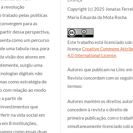
 à revolução
Copyright (c) 2025 Jonatas Ferrei
 tratado pelas políticas
Maria Eduarda da Mota Rocha
e convergem para as
A partir dessa perspectiva,
esenta como um percurso
Este trabalho está licenciado sob
 de uma tabula rasa, para
licença
Creative Commons Attrib
4.0 International License
.
da visão dos atores em
entemente, surgiu uma
Autores que publicam na Liinc em
nologias digitais não
Revista concordam com os seguin
mas como estratégia de
termos:
o com relação ao modo
 a partir de
Autores mantém os direitos autor
e investimentos que
concedem à revista o direito de
erir na vida social em
primeira publicação, com o trabal
em 8 instituições,
simultaneamente licenciado sob a
lisamos como essas duas