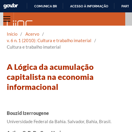
COMUNICA BR
ACESSO À INFORMAÇÃO
PARTI
IR
PARA
O
Início
/
Acervo
/
CONTEÚDO
v. 6 n. 1 (2010): Cultura e trabalho imaterial
/
Cultura e trabalho imaterial
A Lógica da acumulação
capitalista na economia
informacional
Bouzid Izerrougene
Universidade Federal da Bahia. Salvador, Bahia, Brasil.