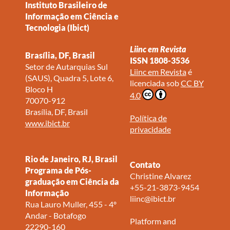
Instituto Brasileiro de
Informação em Ciência e
Tecnologia (Ibict)
Liinc em Revista
Brasília, DF, Brasil
ISSN 1808-3536
Setor de Autarquias Sul
Liinc em Revista
é
(SAUS), Quadra 5, Lote 6,
licenciada sob
CC BY
Bloco H
4.0
70070-912
Brasília, DF, Brasil
Política de
www.ibict.br
privacidade
Rio de Janeiro, RJ, Brasil
Contato
Programa de Pós-
Christine Alvarez
graduação em Ciência da
+55-21-3873-9454
Informação
liinc@ibict.br
Rua Lauro Muller, 455 - 4º
Andar - Botafogo
Platform and
22290-160