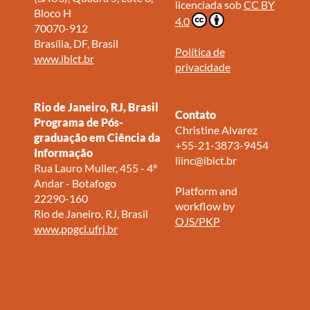
licenciada sob
CC BY
Bloco H
4.0
70070-912
Brasília, DF, Brasil
Política de
www.ibict.br
privacidade
Rio de Janeiro, RJ, Brasil
Contato
Programa de Pós-
Christine Alvarez
graduação em Ciência da
+55-21-3873-9454
Informação
liinc@ibict.br
Rua Lauro Muller, 455 - 4º
Andar - Botafogo
Platform and
22290-160
workflow by
Rio de Janeiro, RJ, Brasil
OJS/PKP
www.ppgci.ufrj.br