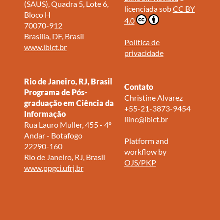
(SAUS), Quadra 5, Lote 6,
licenciada sob
CC BY
Bloco H
4.0
70070-912
Brasília, DF, Brasil
Política de
www.ibict.br
privacidade
Rio de Janeiro, RJ, Brasil
Contato
Programa de Pós-
Christine Alvarez
graduação em Ciência da
+55-21-3873-9454
Informação
liinc@ibict.br
Rua Lauro Muller, 455 - 4º
Andar - Botafogo
Platform and
22290-160
workflow by
Rio de Janeiro, RJ, Brasil
OJS/PKP
www.ppgci.ufrj.br