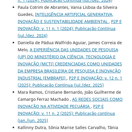
n. 1 (2024): Publicação Contínua (jul./dez. 2024)
Paula Cotrim de Abrantes, Vania Lisboa da Silveira
Guedes,
INTELIGÊNCIA ARTIFICIAL GENERATIVA,
INOVAÇÃO E SUSTENTABILIDADE AMBIENTAL
,
P2P E
INOVAÇÃO: v. 11 n. 1 (2024): Publicação Contínua
(jul./dez. 2024)
Daniella de Pádua Walfrido Aguiar, James Correia de
Melo,
A EXPERIÊNCIA DAS UNIDADES DE PESQUISA
(UP) DO MINISTÉRIO DA CIÊNCIA, TECNOLOGIA E
INOVAÇÃO (MCTI) CREDENCIADAS COMO UNIDADES
DA EMPRESA BRASILEIRA DE PESQUISA E INOVAÇÃO
INDUSTRIAL (EMBRAPII)
,
P2P E INOVAÇÃO: v. 12 n. 1
(2025): Publicação Contínua (jul./dez. 2025)
Mara Ramos, Cristiane Bernardo, João Guilherme de
Camargo Ferraz Machado ,
AS REDES SOCIAIS COMO
INOVAÇÃO NA ATIVIDADE PECUÁRIA
,
P2P E
INOVAÇÃO: v. 11 n. 2 (2025): Publicação contínua
(jan./jun. 2025)
Kallinny Dutra, Sônia Marise Salles Carvalho, Tânia