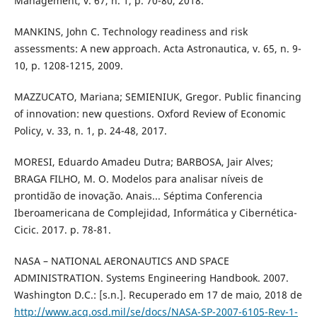
Management, v. 67, n. 1, p. 70-80, 2018.
MANKINS, John C. Technology readiness and risk
assessments: A new approach. Acta Astronautica, v. 65, n. 9-
10, p. 1208-1215, 2009.
MAZZUCATO, Mariana; SEMIENIUK, Gregor. Public financing
of innovation: new questions. Oxford Review of Economic
Policy, v. 33, n. 1, p. 24-48, 2017.
MORESI, Eduardo Amadeu Dutra; BARBOSA, Jair Alves;
BRAGA FILHO, M. O. Modelos para analisar níveis de
prontidão de inovação. Anais... Séptima Conferencia
Iberoamericana de Complejidad, Informática y Cibernética-
Cicic. 2017. p. 78-81.
NASA – NATIONAL AERONAUTICS AND SPACE
ADMINISTRATION. Systems Engineering Handbook. 2007.
Washington D.C.: [s.n.]. Recuperado em 17 de maio, 2018 de
http://www.acq.osd.mil/se/docs/NASA-SP-2007-6105-Rev-1-