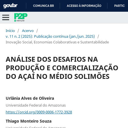
COMUNICA BR
ACESSO À INFORMAÇÃO
PARTICIP
IR
PARA
O
Início
/
Acervo
/
CONTEÚDO
v. 11 n. 2 (2025): Publicação contínua (jan./jun. 2025)
/
Inovação Social, Economias Colaborativas e Sustentabilidade
ANÁLISE DOS DESAFIOS NA
PRODUÇÃO E COMERCIALIZAÇÃO
DO AÇAÍ NO MÉDIO SOLIMÕES
Urlânia Alves de Oliveira
Universidade Federal do Amazonas
https://orcid.org/0009-0006-1772-3928
Thiago Monteiro Souza
Universidade Federal do Amazonas