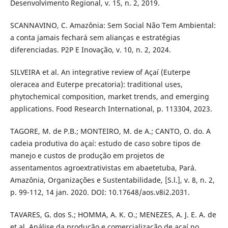
Desenvolvimento Regional, v. 15, n. 2, 2019.
SCANNAVINO, C. Amazônia: Sem Social Não Tem Ambiental:
a conta jamais fechará sem alianças e estratégias
diferenciadas. P2P E Inovação, v. 10, n. 2, 2024.
SILVEIRA et al. An integrative review of Açaí (Euterpe
oleracea and Euterpe precatoria): traditional uses,
phytochemical composition, market trends, and emerging
applications. Food Research International, p. 113304, 2023.
TAGORE, M. de P.B.; MONTEIRO, M. de A.; CANTO, O. do. A
cadeia produtiva do açaí: estudo de caso sobre tipos de
manejo e custos de produção em projetos de
assentamentos agroextrativistas em abaetetuba, Pará.
Amazônia, Organizações e Sustentabilidade, [S.l.], v. 8, n. 2,
p. 99-112, 14 jan. 2020. DOI: 10.17648/aos.v8i2.2031.
TAVARES, G. dos S.; HOMMA, A. K. O.; MENEZES, A. J. E. A. de
et al. Análise da produção e comercialização de açaí no