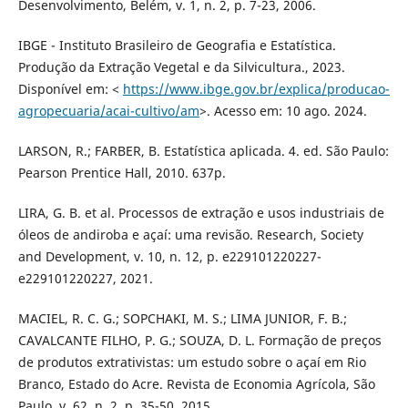
Desenvolvimento, Belém, v. 1, n. 2, p. 7-23, 2006.
IBGE - Instituto Brasileiro de Geografia e Estatística.
Produção da Extração Vegetal e da Silvicultura., 2023.
Disponível em: <
https://www.ibge.gov.br/explica/producao-
agropecuaria/acai-cultivo/am
>. Acesso em: 10 ago. 2024.
LARSON, R.; FARBER, B. Estatística aplicada. 4. ed. São Paulo:
Pearson Prentice Hall, 2010. 637p.
LIRA, G. B. et al. Processos de extração e usos industriais de
óleos de andiroba e açaí: uma revisão. Research, Society
and Development, v. 10, n. 12, p. e229101220227-
e229101220227, 2021.
MACIEL, R. C. G.; SOPCHAKI, M. S.; LIMA JUNIOR, F. B.;
CAVALCANTE FILHO, P. G.; SOUZA, D. L. Formação de preços
de produtos extrativistas: um estudo sobre o açaí em Rio
Branco, Estado do Acre. Revista de Economia Agrícola, São
Paulo, v. 62, n. 2, p. 35-50, 2015