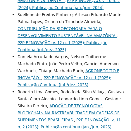
AMAZÔNIA OCIDENTAL
,
P2P E INOVAÇÃO: v. 10 n. 2
(2024): Publicação Contínua (jan./jun. 2024)
Suellene de Freitas Pinheiro, Arleson Eduardo Monte
Palma Lopes, Oriana da Trindade Almeida,
CONTRIBUIÇÃO DA BIOECONOMIA PARA O
DESENVOLVIMENTO SUSTENTÁVEL NA AMAZÔNIA
,
P2P E INOVAÇÃO: v. 12 n. 1 (2025): Publicação
Contínua (jul./dez. 2025)
Daniela Arruda de Vargas, Nelson Guilherme
Machado Pinto, João Pedro Velho, Gabriel Anderson
Wachholz, Thiago Machado Budó,
AGRONEGÓCIO E
INOVAÇÃO
,
P2P E INOVAÇÃO: v. 12 n. 1 (2025):
Publicação Contínua (jul./dez. 2025)
Roberta Lima Gomes, Rodolfo da Silva Villaça, Gustavo
Santa Clara Alochio , Leonardo Lima Gomes, Gesiane
Silveira Pereira,
ADOÇÃO DE TECNOLOGIAS
BLOCKCHAIN NA RASTREABILIDADE EM CADEIAS DE
SUPRIMENTOS BRASILEIRAS
,
P2P E INOVAÇÃO: v. 11
n. 2 (2025): Publicação contínua (jan./jun. 2025)