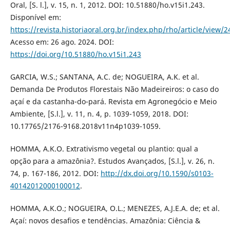
Oral, [S. l.], v. 15, n. 1, 2012. DOI: 10.51880/ho.v15i1.243.
Disponível em:
https://revista.historiaoral.org.br/index.php/rho/article/view/2
Acesso em: 26 ago. 2024. DOI:
https://doi.org/10.51880/ho.v15i1.243
GARCIA, W.S.; SANTANA, A.C. de; NOGUEIRA, A.K. et al.
Demanda De Produtos Florestais Não Madeireiros: o caso do
açaí e da castanha-do-pará. Revista em Agronegócio e Meio
Ambiente, [S.l.], v. 11, n. 4, p. 1039-1059, 2018. DOI:
10.17765/2176-9168.2018v11n4p1039-1059.
HOMMA, A.K.O. Extrativismo vegetal ou plantio: qual a
opção para a amazônia?. Estudos Avançados, [S.l.], v. 26, n.
74, p. 167-186, 2012. DOI:
http://dx.doi.org/10.1590/s0103-
40142012000100012
.
HOMMA, A.K.O.; NOGUEIRA, O.L.; MENEZES, A.J.E.A. de; et al.
Açaí: novos desafios e tendências. Amazônia: Ciência &