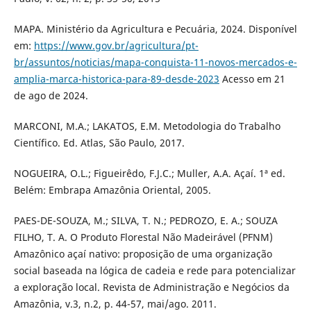
MAPA. Ministério da Agricultura e Pecuária, 2024. Disponível
em:
https://www.gov.br/agricultura/pt-
br/assuntos/noticias/mapa-conquista-11-novos-mercados-e-
amplia-marca-historica-para-89-desde-2023
Acesso em 21
de ago de 2024.
MARCONI, M.A.; LAKATOS, E.M. Metodologia do Trabalho
Científico. Ed. Atlas, São Paulo, 2017.
NOGUEIRA, O.L.; Figueirêdo, F.J.C.; Muller, A.A. Açaí. 1ª ed.
Belém: Embrapa Amazônia Oriental, 2005.
PAES-DE-SOUZA, M.; SILVA, T. N.; PEDROZO, E. A.; SOUZA
FILHO, T. A. O Produto Florestal Não Madeirável (PFNM)
Amazônico açaí nativo: proposição de uma organização
social baseada na lógica de cadeia e rede para potencializar
a exploração local. Revista de Administração e Negócios da
Amazônia, v.3, n.2, p. 44-57, mai/ago. 2011.