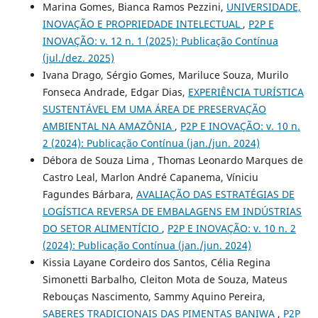
Marina Gomes, Bianca Ramos Pezzini,
UNIVERSIDADE,
INOVAÇÃO E PROPRIEDADE INTELECTUAL
,
P2P E
INOVAÇÃO: v. 12 n. 1 (2025): Publicação Contínua
(jul./dez. 2025)
Ivana Drago, Sérgio Gomes, Mariluce Souza, Murilo
Fonseca Andrade, Edgar Dias,
EXPERIÊNCIA TURÍSTICA
SUSTENTÁVEL EM UMA ÁREA DE PRESERVAÇÃO
AMBIENTAL NA AMAZÔNIA
,
P2P E INOVAÇÃO: v. 10 n.
2 (2024): Publicação Contínua (jan./jun. 2024)
Débora de Souza Lima , Thomas Leonardo Marques de
Castro Leal, Marlon André Capanema, Víniciu
Fagundes Bárbara,
AVALIAÇÃO DAS ESTRATÉGIAS DE
LOGÍSTICA REVERSA DE EMBALAGENS EM INDÚSTRIAS
DO SETOR ALIMENTÍCIO
,
P2P E INOVAÇÃO: v. 10 n. 2
(2024): Publicação Contínua (jan./jun. 2024)
Kissia Layane Cordeiro dos Santos, Célia Regina
Simonetti Barbalho, Cleiton Mota de Souza, Mateus
Rebouças Nascimento, Sammy Aquino Pereira,
SABERES TRADICIONAIS DAS PIMENTAS BANIWA
,
P2P