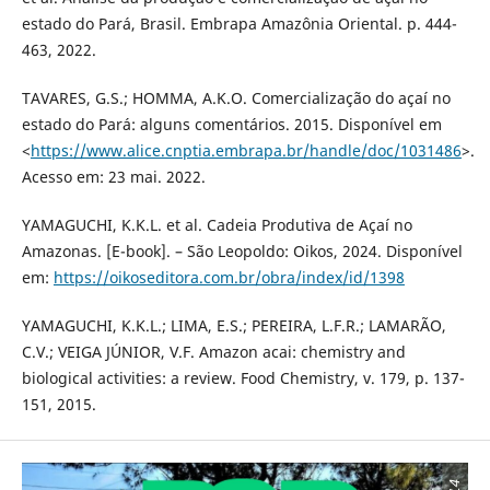
estado do Pará, Brasil. Embrapa Amazônia Oriental. p. 444-
463, 2022.
TAVARES, G.S.; HOMMA, A.K.O. Comercialização do açaí no
estado do Pará: alguns comentários. 2015. Disponível em
<
https://www.alice.cnptia.embrapa.br/handle/doc/1031486
>.
Acesso em: 23 mai. 2022.
YAMAGUCHI, K.K.L. et al. Cadeia Produtiva de Açaí no
Amazonas. [E-book]. – São Leopoldo: Oikos, 2024. Disponível
em:
https://oikoseditora.com.br/obra/index/id/1398
YAMAGUCHI, K.K.L.; LIMA, E.S.; PEREIRA, L.F.R.; LAMARÃO,
C.V.; VEIGA JÚNIOR, V.F. Amazon acai: chemistry and
biological activities: a review. Food Chemistry, v. 179, p. 137-
151, 2015.