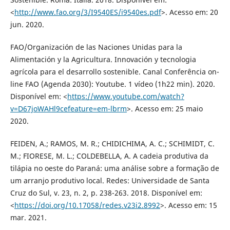
<
http://www.fao.org/3/I9540ES/i9540es.pdf
>. Acesso em: 20
jun. 2020.
FAO/Organización de las Naciones Unidas para la
Alimentación y la Agricultura. Innovación y tecnologia
agrícola para el desarrollo sostenible. Canal Conferência on-
line FAO (Agenda 2030): Youtube. 1 vídeo (1h22 min). 2020.
Disponível em: <
https://www.youtube.com/watch?
v=D67joWAHl9cefeature=em-lbrm
>. Acesso em: 25 maio
2020.
FEIDEN, A.; RAMOS, M. R.; CHIDICHIMA, A. C.; SCHIMIDT, C.
M.; FIORESE, M. L.; COLDEBELLA, A. A cadeia produtiva da
tilápia no oeste do Paraná: uma análise sobre a formação de
um arranjo produtivo local. Redes: Universidade de Santa
Cruz do Sul, v. 23, n. 2, p. 238-263. 2018. Disponível em:
<
https://doi.org/10.17058/redes.v23i2.8992
>. Acesso em: 15
mar. 2021.