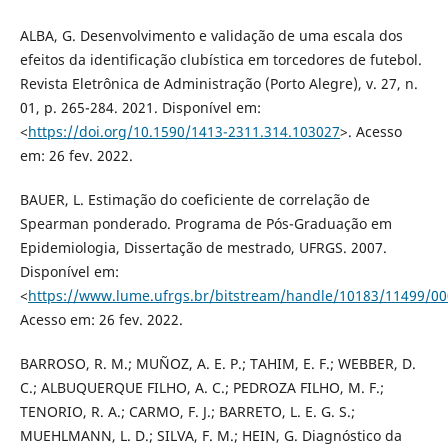
ALBA, G. Desenvolvimento e validação de uma escala dos
efeitos da identificação clubística em torcedores de futebol.
Revista Eletrônica de Administração (Porto Alegre), v. 27, n.
01, p. 265-284. 2021. Disponível em:
<
https://doi.org/10.1590/1413-2311.314.103027
>. Acesso
em: 26 fev. 2022.
BAUER, L. Estimação do coeficiente de correlação de
Spearman ponderado. Programa de Pós-Graduação em
Epidemiologia, Dissertação de mestrado, UFRGS. 2007.
Disponível em:
<
https://www.lume.ufrgs.br/bitstream/handle/10183/11499/0
Acesso em: 26 fev. 2022.
BARROSO, R. M.; MUÑOZ, A. E. P.; TAHIM, E. F.; WEBBER, D.
C.; ALBUQUERQUE FILHO, A. C.; PEDROZA FILHO, M. F.;
TENORIO, R. A.; CARMO, F. J.; BARRETO, L. E. G. S.;
MUEHLMANN, L. D.; SILVA, F. M.; HEIN, G. Diagnóstico da