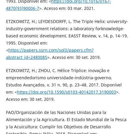
1993. Disponível em: <
https://doi.org/10.1016/0167-
4870(93)90006-7
>. Acesso em: 03 mar. 2021.
ETZKOWITZ, H.; LEYDESDORFF, L. The Triple Helix: university-
industry-government relations: a laboratory forknowledge-
based economic development. EASST Review, v. 14, p. 14–19.
1995. Disponível em:
<
https://papers.ssrn.com/sol3/papers.cfm?
abstract_id=2480085
>. Acesso em: 30 set. 2019.
ETZKOWITZ, H.; ZHOU, C. Hélice Tríplice: inovação e
empreendedorismo universidade-indústria-governo.
Estudos Avançados. v. 31 n. 90, p. 23–48. 2017. Disponível
em: <
https://doi.org/10.1590/s0103-40142017.3190003
>.
Acesso em: 30 set. 2019.
FAO/Organización de las Naciones Unidas para la
Alimentación y la Agricultura. El Estado Mundial de la Pesca
y la Acuicultura: Cumplir los Objetivos de Desarrollo
Sostenible. Roma: Itália. 2018. Disponível em: