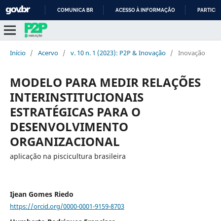
COMUNICA BR
ACESSO À INFORMAÇÃO
PARTICIP
IR
PARA
O
Início
/
Acervo
/
v. 10 n. 1 (2023): P2P & Inovação
/
Inovação
CONTEÚDO
MODELO PARA MEDIR RELAÇÕES
INTERINSTITUCIONAIS
ESTRATÉGICAS PARA O
DESENVOLVIMENTO
ORGANIZACIONAL
aplicação na piscicultura brasileira
Ijean Gomes Riedo
https://orcid.org/0000-0001-9159-8703