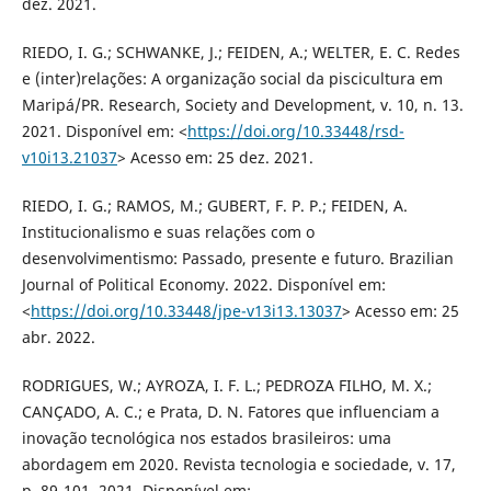
dez. 2021.
RIEDO, I. G.; SCHWANKE, J.; FEIDEN, A.; WELTER, E. C. Redes
e (inter)relações: A organização social da piscicultura em
Maripá/PR. Research, Society and Development, v. 10, n. 13.
2021. Disponível em: <
https://doi.org/10.33448/rsd-
v10i13.21037
> Acesso em: 25 dez. 2021.
RIEDO, I. G.; RAMOS, M.; GUBERT, F. P. P.; FEIDEN, A.
Institucionalismo e suas relações com o
desenvolvimentismo: Passado, presente e futuro. Brazilian
Journal of Political Economy. 2022. Disponível em:
<
https://doi.org/10.33448/jpe-v13i13.13037
> Acesso em: 25
abr. 2022.
RODRIGUES, W.; AYROZA, I. F. L.; PEDROZA FILHO, M. X.;
CANÇADO, A. C.; e Prata, D. N. Fatores que influenciam a
inovação tecnológica nos estados brasileiros: uma
abordagem em 2020. Revista tecnologia e sociedade, v. 17,
p. 89-101. 2021. Disponível em: