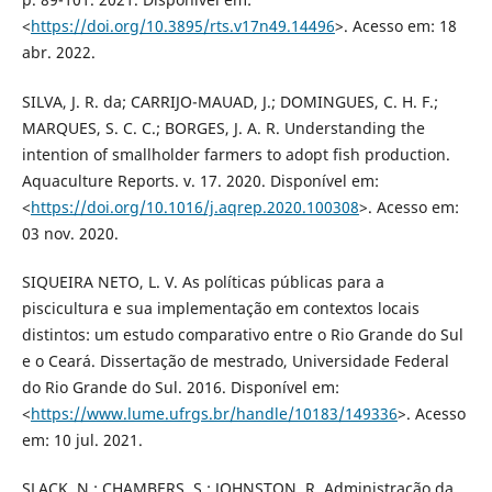
<
https://doi.org/10.3895/rts.v17n49.14496
>. Acesso em: 18
abr. 2022.
SILVA, J. R. da; CARRIJO-MAUAD, J.; DOMINGUES, C. H. F.;
MARQUES, S. C. C.; BORGES, J. A. R. Understanding the
intention of smallholder farmers to adopt fish production.
Aquaculture Reports. v. 17. 2020. Disponível em:
<
https://doi.org/10.1016/j.aqrep.2020.100308
>. Acesso em:
03 nov. 2020.
SIQUEIRA NETO, L. V. As políticas públicas para a
piscicultura e sua implementação em contextos locais
distintos: um estudo comparativo entre o Rio Grande do Sul
e o Ceará. Dissertação de mestrado, Universidade Federal
do Rio Grande do Sul. 2016. Disponível em:
<
https://www.lume.ufrgs.br/handle/10183/149336
>. Acesso
em: 10 jul. 2021.
SLACK, N.; CHAMBERS, S.; JOHNSTON, R. Administração da