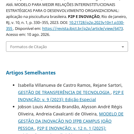
Aldi. MODELO PARA MEDIR RELAÇÕES INTERINSTITUCIONAIS
ESTRATÉGICAS PARA O DESENVOLVIMENTO ORGANIZACIONAL:
aplicação na piscicultura brasileira.
P2P E INOVAÇÃO
, Rio de Janeiro,
RJ, v. 10, n. 1, p. 330–355, 2023. DOI:
10.21728/p2p.2023v10n1.p330-
355
. Disponível em:
https://revista.ibict.br/p2p/article/view/6473
.
Acesso em: 10 ago. 2026.
Formatos de Citação
Artigos Semelhantes
Isabella Villanueva de Castro Ramos, Rejane Sartori,
GESTÃO DE TRANSFERÊNCIA DE TECNOLOGIA
,
P2P E
INOVAÇÃO: v. 9 (2023): Edição Especial
Jobson Louis Almeida Brandão, Alysson André Régis
Oliveira, Andreia Cavalcanti de Oliveira,
MODELO DE
GESTÃO DA INOVAÇÃO NO IFPB CAMPUS JOÃO
PESSOA
,
P2P E INOVAÇÃO: v. 12 n. 1 (2025):