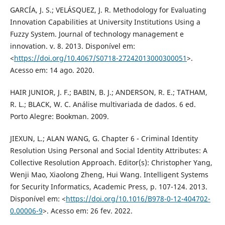
GARCÍA, J. S.; VELÁSQUEZ, J. R. Methodology for Evaluating
Innovation Capabilities at University Institutions Using a
Fuzzy System. Journal of technology management e
innovation. v. 8. 2013. Disponível em:
<
https://doi.org/10.4067/S0718-27242013000300051
>.
Acesso em: 14 ago. 2020.
HAIR JUNIOR, J. F.; BABIN, B. J.; ANDERSON, R. E.; TATHAM,
R. L.; BLACK, W. C. Análise multivariada de dados. 6 ed.
Porto Alegre: Bookman. 2009.
JIEXUN, L.; ALAN WANG, G. Chapter 6 - Criminal Identity
Resolution Using Personal and Social Identity Attributes: A
Collective Resolution Approach. Editor(s): Christopher Yang,
Wenji Mao, Xiaolong Zheng, Hui Wang. Intelligent Systems
for Security Informatics, Academic Press, p. 107-124. 2013.
Disponível em: <
https://doi.org/10.1016/B978-0-12-404702-
0.00006-9
>. Acesso em: 26 fev. 2022.