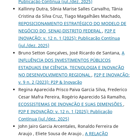
Publicação Contínua (jul./dez. 2025)
Kallinny Dutra, Sônia Marise Salles Carvalho, Tânia
Cristina da Silva Cruz, Tiago Magalhães Machado,
REPOSICIONAMENTO ESTRATÉGICO DO MODELO DE
NEGÓCIO DO SENAI-DISTRITO FEDERAL
,
P2P E
INOVAÇÃO: v. 12 n. 1 (2025): Publicação Contínua
(jul./dez. 2025)
Bruno Setton Gonçalves, José Ricardo de Santana,
A
INFLUÊNCIA DOS INVESTIMENTOS PÚBLICOS
ESTADUAIS EM CIÊNCIA, TECNOLOGIA E INOVAÇÃO
NO DESENVOLVIMENTO REGIONAL
,
P2P E INOVAÇÃO:
v. 9 n. 2 (2023): P2P & Inovação
Regina Aparecida Prisco Paiva Garcia Silva, Frederico
Cesar Mafra Pereira, Rogério Aparecido Sá Ramalho,
ECOSSISTEMAS DE INOVAÇÃO E SUAS DIMENSÕES
,
P2P E INOVAÇÃO: v. 12 n. 1 (2025): Publicação
Contínua (jul./dez. 2025)
John Jairo Garcia Arcentales, Ronaldo Ferreira de
Araujo , Eliete Sousa de Araujo ,
A RELAÇÃO