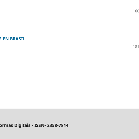
160
 EN BRASIL
181
ormas Digitais
- ISSN- 2358-7814