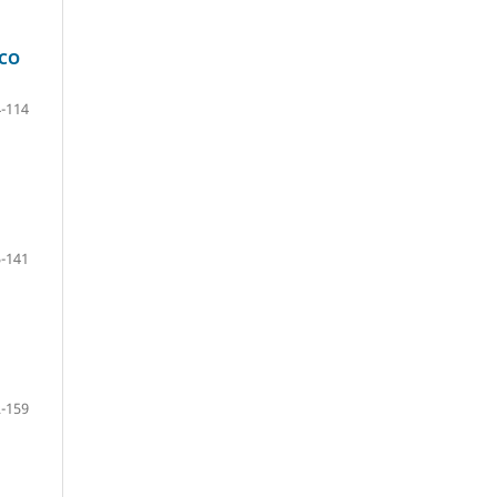
ICO
-114
-141
-159