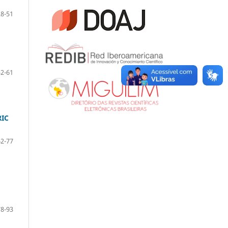
28-51
52-61
IC
62-77
78-93