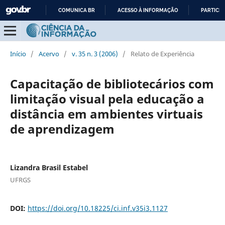
COMUNICA BR
ACESSO À INFORMAÇÃO
PARTICIP
IR
PARA
O
Início
/
Acervo
/
v. 35 n. 3 (2006)
/
Relato de Experiência
CONTEÚDO
Capacitação de bibliotecários com
limitação visual pela educação a
distância em ambientes virtuais
de aprendizagem
Lizandra Brasil Estabel
UFRGS
DOI:
https://doi.org/10.18225/ci.inf.v35i3.1127