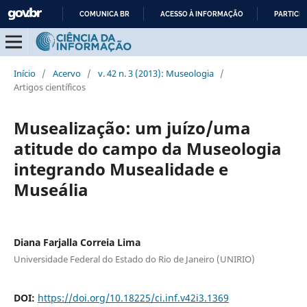
COMUNICA BR
ACESSO À INFORMAÇÃO
PARTICIP
IR
PARA
O
Início
/
Acervo
/
v. 42 n. 3 (2013): Museologia
/
CONTEÚDO
Artigos científicos
Musealização: um juízo/uma
atitude do campo da Museologia
integrando Musealidade e
Museália
Diana Farjalla Correia Lima
Universidade Federal do Estado do Rio de Janeiro (UNIRIO)
DOI:
https://doi.org/10.18225/ci.inf.v42i3.1369