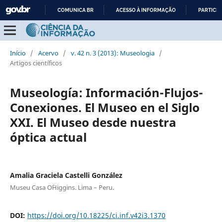
COMUNICA BR
ACESSO À INFORMAÇÃO
PARTICIP
IR
PARA
O
Início
/
Acervo
/
v. 42 n. 3 (2013): Museologia
/
CONTEÚDO
Artigos científicos
Museología: Información-Flujos-
Conexiones. El Museo en el Siglo
XXI. El Museo desde nuestra
óptica actual
Amalia Graciela Castelli González
Museu Casa O`Higgins. Lima – Peru.
DOI:
https://doi.org/10.18225/ci.inf.v42i3.1370