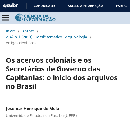
COMUNICA BR
ACESSO À INFORMAÇÃO
PARTICIP
IR
PARA
O
Início
/
Acervo
/
CONTEÚDO
v. 42 n. 1 (2013): Dossiê temático - Arquivologia
/
Artigos científicos
Os acervos coloniais e os
Secretários de Governo das
Capitanias: o início dos arquivos
no Brasil
Josemar Henrique de Melo
Universidade Estadual da Paraíba (UEPB)