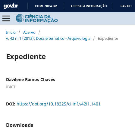
COMUNICA BR
ACESSO À INFORMAÇÃO
PARTICIP
IR
PARA
O
Início
/
Acervo
/
CONTEÚDO
v. 42 n. 1 (2013): Dossiê temático - Arquivologia
/
Expediente
Expediente
Davilene Ramos Chaves
IBICT
DOI:
https://doi.org/10.18225/ci.inf.v42i1.1401
Downloads