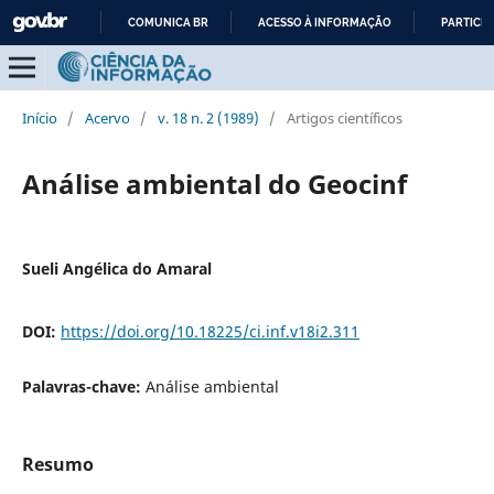
COMUNICA BR
ACESSO À INFORMAÇÃO
PARTICIP
IR
PARA
O
Início
/
Acervo
/
v. 18 n. 2 (1989)
/
Artigos científicos
CONTEÚDO
Análise ambiental do Geocinf
Sueli Angélica do Amaral
DOI:
https://doi.org/10.18225/ci.inf.v18i2.311
Palavras-chave:
Análise ambiental
Resumo