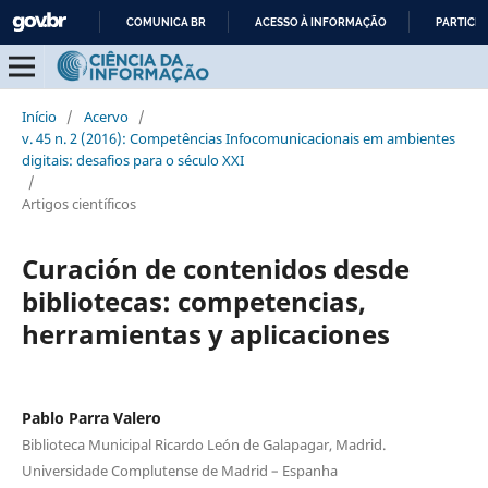
COMUNICA BR
ACESSO À INFORMAÇÃO
PARTICIP
IR
PARA
O
Início
/
Acervo
/
CONTEÚDO
v. 45 n. 2 (2016): Competências Infocomunicacionais em ambientes
digitais: desafios para o século XXI
/
Artigos científicos
Curación de contenidos desde
bibliotecas: competencias,
herramientas y aplicaciones
Pablo Parra Valero
Biblioteca Municipal Ricardo León de Galapagar, Madrid.
Universidade Complutense de Madrid – Espanha