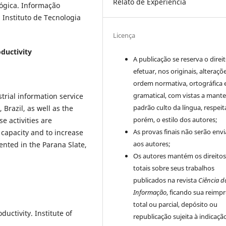
Relato de Experiência
ógica. Informação
. Instituto de Tecnologia
Licença
oductivity
A publicação se reserva o direi
efetuar, nos originais, alteraçõ
ordem normativa, ortográfica 
gramatical, com vistas a mante
trial information service
padrão culto da língua, respei
 Brazil, as well as the
porém, o estilo dos autores;
e activities are
As provas finais não serão env
 capacity and to increase
aos autores;
ented in the Parana Slate,
Os autores mantém os direito
totais sobre seus trabalhos
publicados na revista
Ciência d
Informação
, ficando sua reimp
total ou parcial, depósito ou
ductivity. Institute of
republicação sujeita à indicaçã