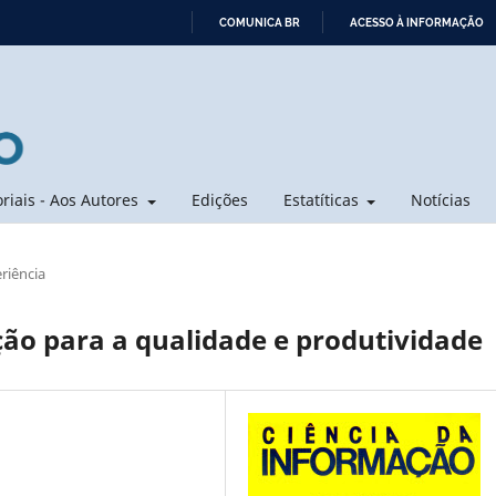
COMUNICA BR
ACESSO À INFORMAÇÃO
IR
PARA
O
CONTEÚDO
oriais - Aos Autores
Edições
Estatíticas
Notícias
riência
ção para a qualidade e produtividade