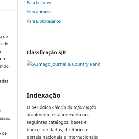
Para Leitores
Para Autores
Para Bibliotecários
to de
es de
e
Classficação SJR
r o
tando,
iadas
Indexação
s
O periódico
Ciência da Informação
a
atualmente está indexado nos
ressão
seguintes catálogos, bases e
bancos de dados, diretórios e
o de
portais nacionais e internacionais: