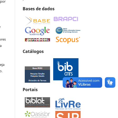
 por
Bases de dados
e
ores
va
Catálogos
eja
o.
Portais