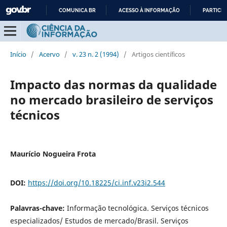
COMUNICA BR
ACESSO À INFORMAÇÃO
PARTICIP
IR
PARA
O
Início
/
Acervo
/
v. 23 n. 2 (1994)
/
Artigos científicos
CONTEÚDO
Impacto das normas da qualidade
no mercado brasileiro de serviços
técnicos
Maurício Nogueira Frota
DOI:
https://doi.org/10.18225/ci.inf.v23i2.544
Palavras-chave:
Informação tecnológica. Serviços técnicos
especializados/ Estudos de mercado/Brasil. Serviços