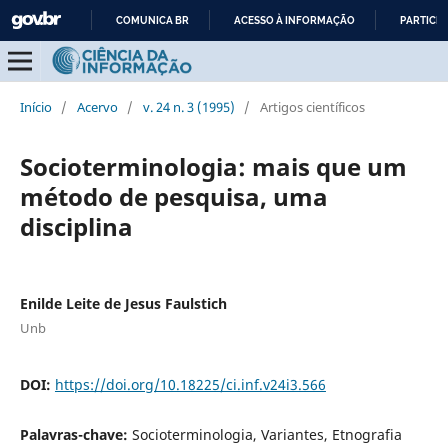
COMUNICA BR
ACESSO À INFORMAÇÃO
PARTICIP
IR
PARA
O
Início
/
Acervo
/
v. 24 n. 3 (1995)
/
Artigos científicos
CONTEÚDO
Socioterminologia: mais que um
método de pesquisa, uma
disciplina
Enilde Leite de Jesus Faulstich
Unb
DOI:
https://doi.org/10.18225/ci.inf.v24i3.566
Palavras-chave:
Socioterminologia, Variantes, Etnografia