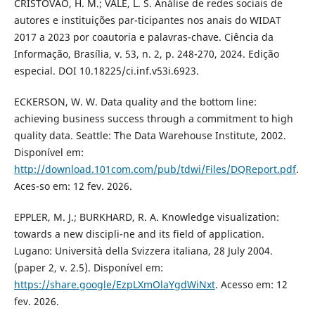
CRISTOVÃO, H. M.; VALE, L. S. Análise de redes sociais de
autores e instituições par-ticipantes nos anais do WIDAT
2017 a 2023 por coautoria e palavras-chave. Ciência da
Informação, Brasília, v. 53, n. 2, p. 248-270, 2024. Edição
especial. DOI 10.18225/ci.inf.v53i.6923.
ECKERSON, W. W. Data quality and the bottom line:
achieving business success through a commitment to high
quality data. Seattle: The Data Warehouse Institute, 2002.
Disponível em:
http://download.101com.com/pub/tdwi/Files/DQReport.pdf
.
Aces-so em: 12 fev. 2026.
EPPLER, M. J.; BURKHARD, R. A. Knowledge visualization:
towards a new discipli-ne and its field of application.
Lugano: Università della Svizzera italiana, 28 July 2004.
(paper 2, v. 2.5). Disponível em:
https://share.google/EzpLXmOlaYgdWiNxt
. Acesso em: 12
fev. 2026.