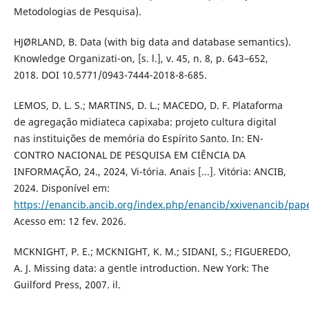
Metodologias de Pesquisa).
HJØRLAND, B. Data (with big data and database semantics).
Knowledge Organizati-on, [s. l.], v. 45, n. 8, p. 643–652,
2018. DOI 10.5771/0943-7444-2018-8-685.
LEMOS, D. L. S.; MARTINS, D. L.; MACEDO, D. F. Plataforma
de agregação midiateca capixaba: projeto cultura digital
nas instituições de memória do Espírito Santo. In: EN-
CONTRO NACIONAL DE PESQUISA EM CIÊNCIA DA
INFORMAÇÃO, 24., 2024, Vi-tória. Anais [...]. Vitória: ANCIB,
2024. Disponível em:
https://enancib.ancib.org/index.php/enancib/xxivenancib/pap
Acesso em: 12 fev. 2026.
MCKNIGHT, P. E.; MCKNIGHT, K. M.; SIDANI, S.; FIGUEREDO,
A. J. Missing data: a gentle introduction. New York: The
Guilford Press, 2007. il.