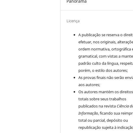
Panorama
Licença
A publicação se reserva o direi
efetuar, nos originais, alteraçõ
ordem normativa, ortográfica 
gramatical, com vistas a mante
padrão culto da língua, respei
porém, o estilo dos autores;
As provas finais não serão env
aos autores;
Os autores mantém os direito
totais sobre seus trabalhos
publicados na revista
Ciência d
Informação
, ficando sua reimp
total ou parcial, depósito ou
republicação sujeita à indicaçã