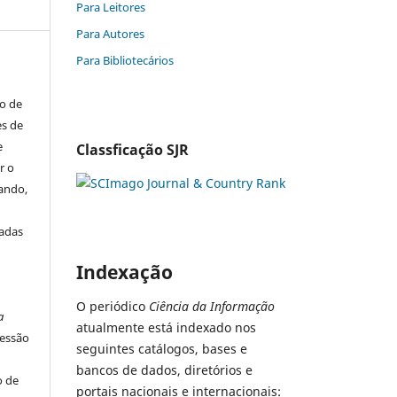
Para Leitores
Para Autores
Para Bibliotecários
to de
es de
e
Classficação SJR
r o
tando,
iadas
Indexação
s
O periódico
Ciência da Informação
a
atualmente está indexado nos
ressão
seguintes catálogos, bases e
bancos de dados, diretórios e
o de
portais nacionais e internacionais: