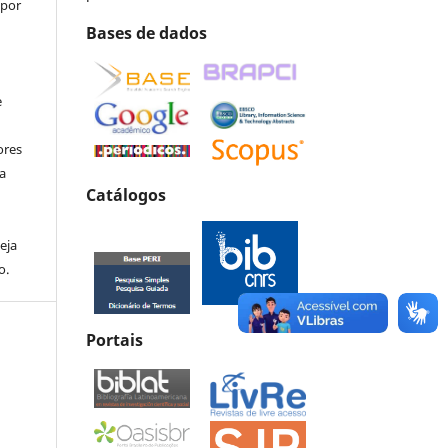
 por
Bases de dados
e
ores
va
Catálogos
eja
o.
Portais