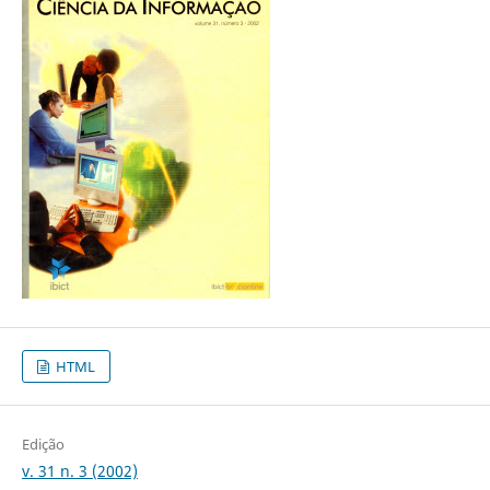
HTML
Edição
v. 31 n. 3 (2002)