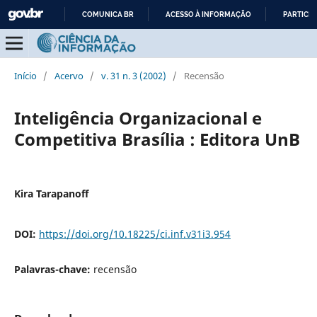
COMUNICA BR
ACESSO À INFORMAÇÃO
PARTICIP
IR
PARA
O
Início
/
Acervo
/
v. 31 n. 3 (2002)
/
Recensão
CONTEÚDO
Inteligência Organizacional e
Competitiva Brasília : Editora UnB
Kira Tarapanoff
DOI:
https://doi.org/10.18225/ci.inf.v31i3.954
Palavras-chave:
recensão